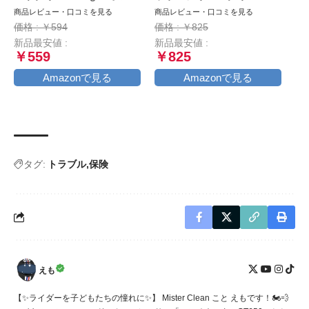
付属
レーキバッドグリス 各1本
商品レビュー・口コミを見る
商品レビュー・口コミを見る
AZ969-001
価格 : ￥594
価格 : ￥825
新品最安値 :
新品最安値 :
￥559
￥825
Amazonで見る
Amazonで見る
タグ:
トラブル
保険
えも
【✨ライダーを子どもたちの憧れに✨】 Mister Clean こと えもです！🏍️💨