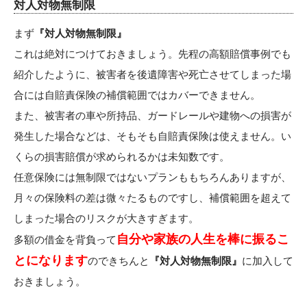
対人対物無制限
まず
『対人対物無制限』
これは絶対につけておきましょう。先程の高額賠償事例でも
紹介したように、被害者を後遺障害や死亡させてしまった場
合には自賠責保険の補償範囲ではカバーできません。
また、被害者の車や所持品、ガードレールや建物への損害が
発生した場合などは、そもそも自賠責保険は使えません。い
くらの損害賠償が求められるかは未知数です。
任意保険には無制限ではないプランももちろんありますが、
月々の保険料の差は微々たるものですし、補償範囲を超えて
しまった場合のリスクが大きすぎます。
自分や家族の人生を棒に振るこ
多額の借金を背負って
とになります
のできちんと
『対人対物無制限』
に加入して
おきましょう。