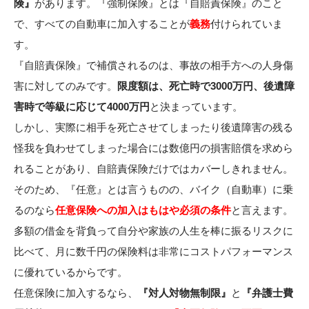
険』
があります。『強制保険』とは『自賠責保険』のこと
で、すべての自動車に加入することが
義務
付けられていま
す。
『自賠責保険』で補償されるのは、事故の相手方への人身傷
害に対してのみです。
限度額は、死亡時で3000万円、後遺障
害時で等級に応じて4000万円
と決まっています。
しかし、実際に相手を死亡させてしまったり後遺障害の残る
怪我を負わせてしまった場合には数億円の損害賠償を求めら
れることがあり、自賠責保険だけではカバーしきれません。
そのため、『任意』とは言うものの、バイク（自動車）に乗
るのなら
任意保険への加入はもはや必須の条件
と言えます。
多額の借金を背負って自分や家族の人生を棒に振るリスクに
比べて、月に数千円の保険料は非常にコストパフォーマンス
に優れているからです。
任意保険に加入するなら、
『対人対物無制限』
と
『弁護士費