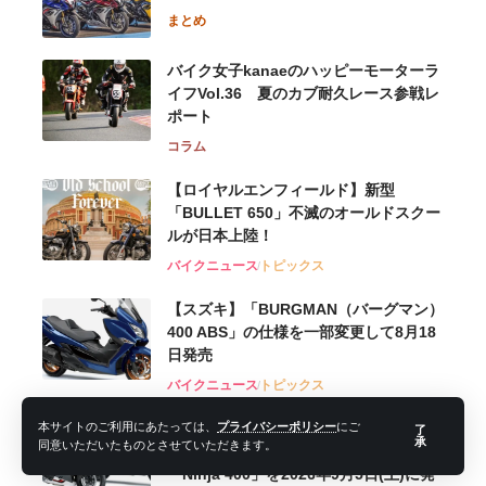
まとめ
バイク女子kanaeのハッピーモーターラ
イフVol.36 夏のカブ耐久レース参戦レ
ポート
コラム
【ロイヤルエンフィールド】新型
「BULLET 650」不滅のオールドスクー
ルが⽇本上陸！
バイクニュース
トピックス
【スズキ】「BURGMAN（バーグマン）
400 ABS」の仕様を一部変更して8月18
日発売
バイクニュース
トピックス
【カワサキ】ライダーのニーズをパッケ
本サイトのご利用にあたっては、
プライバシーポリシー
にご
了
承
同意いただいたものとさせていただきます。
ージしたスポーツモデル「Ninja 250」
「Ninja 400」を2026年9月5日(土)に発