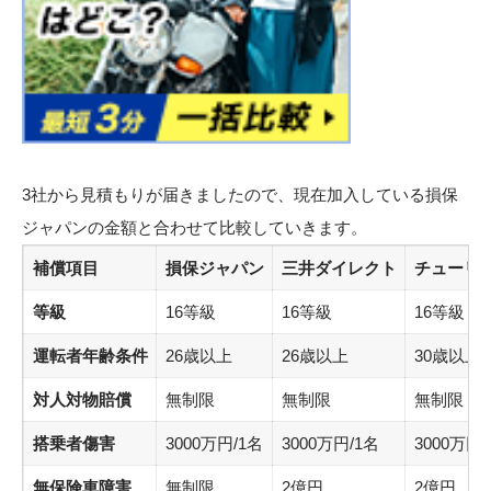
3社から見積もりが届きましたので、現在加入している損保
ジャパンの金額と合わせて比較していきます。
補償項目
損保ジャパン
三井ダイレクト
チューリ
等級
16等級
16等級
16等級
運転者年齢条件
26歳以上
26歳以上
30歳以上
対人対物賠償
無制限
無制限
無制限
搭乗者傷害
3000万円/1名
3000万円/1名
3000万円/
無保険車障害
無制限
2億円
2億円