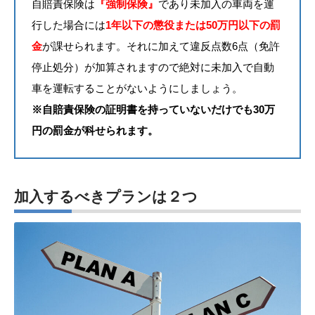
自賠責保険は
『強制保険』
であり未加入の車両を運
行した場合には
1年以下の懲役または50万円以下の罰
金
が課せられます。それに加えて違反点数6点（免許
停止処分）が加算されますので絶対に未加入で自動
車を運転することがないようにしましょう。
※自賠責保険の証明書を持っていないだけでも30万
円の罰金が科せられます。
加入するべきプランは２つ