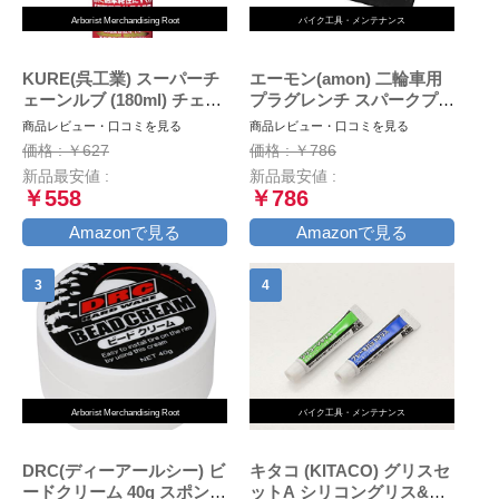
Arborist Merchandising Root
バイク工具・メンテナンス
KURE(呉工業) スーパーチ
エーモン(amon) 二輪車用
ェーンルブ (180ml) チェー
プラグレンチ スパークプラ
ン専用プレミアム潤滑剤 [
グレンチ バイク用
商品レビュー・口コミを見る
商品レビュー・口コミを見る
品番 ] 1068 [HTRC2.1]
(16mm・18mm・21mmに
価格 : ￥627
価格 : ￥786
対応) 収納袋付 8844
新品最安値 :
新品最安値 :
￥558
￥786
Amazonで見る
Amazonで見る
Arborist Merchandising Root
バイク工具・メンテナンス
DRC(ディーアールシー) ビ
キタコ (KITACO) グリスセ
ードクリーム 40g スポンジ
ットA シリコングリス&ブ