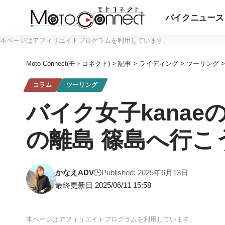
バイクニュース
本ページはアフィリエイトプログラムを利用しています。
Moto Connect(モトコネクト)
>
記事
>
ライディング
>
ツーリング
コラム
ツーリング
バイク女子kanae
の離島 篠島へ行こ
かなえADV
Published: 2025年6月13日
最終更新日 2025/06/11 15:58
本ページはアフィリエイトプログラムを利用しています。