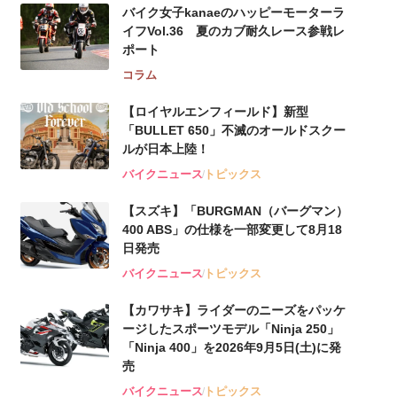
バイク女子kanaeのハッピーモーターラ
イフVol.36 夏のカブ耐久レース参戦レ
ポート
コラム
【ロイヤルエンフィールド】新型
「BULLET 650」不滅のオールドスクー
ルが⽇本上陸！
バイクニュース
トピックス
【スズキ】「BURGMAN（バーグマン）
400 ABS」の仕様を一部変更して8月18
日発売
バイクニュース
トピックス
【カワサキ】ライダーのニーズをパッケ
ージしたスポーツモデル「Ninja 250」
「Ninja 400」を2026年9月5日(土)に発
売
バイクニュース
トピックス