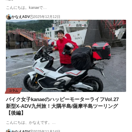
こんにちは。kanaeで…
かなえADV
2025年12月12日
コラム
バイク女子kanaeのハッピーモーターライフVol.27
新型X-ADV九州旅！大隅半島/薩摩半島ツーリング
【後編】
こんにちは、かなえです。…
かなえADV
2025年11月14日