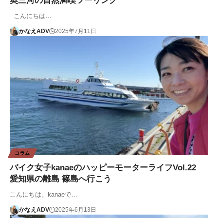
奥三河の自然満喫ツーリング
こんにちは…
かなえADV
2025年7月11日
コラム
バイク女子kanaeのハッピーモーターライフVol.22
愛知県の離島 篠島へ行こう
こんにちは。kanaeで…
かなえADV
2025年6月13日