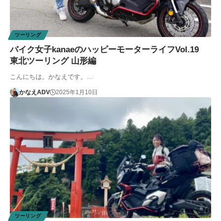
ツーリング
バイク女子kanaeのハッピーモーターライフVol.19
東北ツーリング 山形編
こんにちは。かなえです。…
かなえADV
2025年1月10日
ツーリング