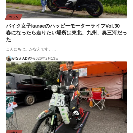
コラム
バイク女子kanaeのハッピーモーターライフVol.30
春になったら走りたい場所は東北、九州、奥三河だっ
た
こんにちは。かなえです。…
かなえADV
2026年2月13日
コラム