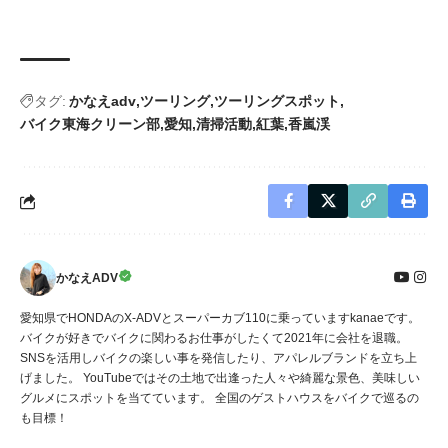
タグ:
かなえadv
ツーリング
ツーリングスポット
バイク東海クリーン部
愛知
清掃活動
紅葉
香嵐渓
かなえADV
愛知県でHONDAのX-ADVとスーパーカブ110に乗っていますkanaeです。
バイクが好きでバイクに関わるお仕事がしたくて2021年に会社を退職。
SNSを活用しバイクの楽しい事を発信したり、アパレルブランドを立ち上
げました。 YouTubeではその土地で出逢った人々や綺麗な景色、美味しい
グルメにスポットを当てています。 全国のゲストハウスをバイクで巡るの
も目標！