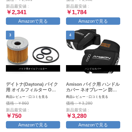
021 345
新品最安値 :
新品最安値 :
￥2,341
￥1,784
Amazonで見る
Amazonで見る
バイク用オイルフィルター
ハンドルカバー
デイトナ(Daytona) バイク
Amison バイク用 ハンドル
用 オイルフィルター Oリ
カバー ネオプレーン 防寒
ング ドレンワッシャー ア
防水 防風 ハンドルウォー
商品レビュー・口コミを見る
商品レビュー・口コミを見る
ドレスV125/G/S 等 オイル
マー 保温 反射コーティン
価格 : ￥860
価格 : ￥3,280
交換パーフェクトセット
グ付き
新品最安値 :
新品最安値 :
18058 通しNo:S-36
￥750
￥3,280
Amazonで見る
Amazonで見る