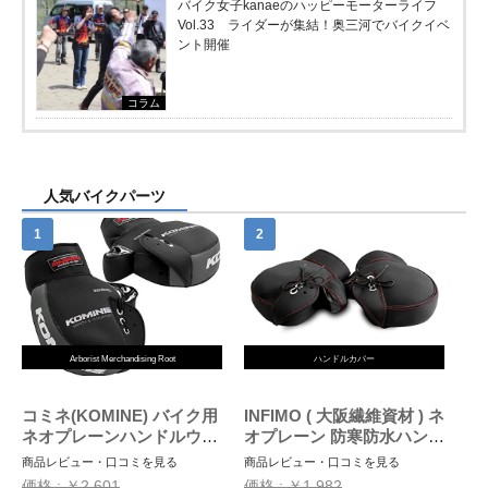
バイク女子kanaeのハッピーモーターライフ
Vol.33 ライダーが集結！奥三河でバイクイベ
ント開催
コラム
人気バイクパーツ
Arborist Merchandising Root
ハンドルカバー
コミネ(KOMINE) バイク用
INFIMO ( 大阪繊維資材 ) ネ
ネオプレーンハンドルウォ
オプレーン 防寒防水ハンド
ーマー/ハンドルカバー ブ
ルカバー ブラック WNHC-
商品レビュー・口コミを見る
商品レビュー・口コミを見る
ラック/グレー フリー AK-
03
価格 : ￥2,601
価格 : ￥1,982