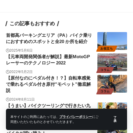
この記事もおすすめ
首都高パーキングエリア（PA）バイク乗り
におすすめのスポットと全20 か所を紹介
お役立ち
2025年5月6日
【元車両開発関係者が解説】最新MotoGP
レーサーのテクノロジー 2022
コラム
2022年5月2日
【原付なのにペダル付き！？】自転車感覚
で乗れるペダル付き原付”モペット”徹底解
説
コラム
2024年8月11日
【うまい】バイクツーリングで行きたい九
州の豚骨ラーメン5選
本サイトのご利用にあたっては、
プライバシーポリシー
にご
了
まとめ
2024年5月1日
承
同意いただいたものとさせていただきます。
F.Bモンディアルとは？ ネオクラシカルな