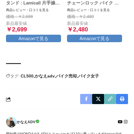
タンド : Lamicall 片手操作
チェーンロック バイク 自
オートバイ ワンタッチ ス
転車 ワイヤーロック φ(直
商品レビュー・口コミを見る
商品レビュー・口コミを見る
マートフォンホルダー, ミ
径)22mm×1200ｍｍ 頑丈
価格 : ￥2,699
価格 : ￥2,480
ラーマウント付き,バイク用
盗難防止 鍵3本セット (ブ
新品最安値 :
新品最安値 :
携帯ホルダー,原付 スマホ
ラック)
￥2,699
￥2,480
ホルダー, motorcycle
phone mount, 360度回転,
Amazonで見る
Amazonで見る
振動吸収, iPhone15 15Plus
15pro 15pro max,iphone
14/13/12/11/8/7/6 plus pro
max
タグ:
CL500
かなえadv
バイク売却
バイク女子
かなえADV