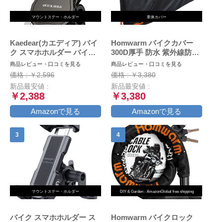
マウントステー・ホルダー
車体カバー
Kaedear(カエディア) バイ
Homwarm バイクカバー
ク スマホホルダー バイク
300D厚手 防水 紫外線防止
用スマホホルダー 携帯ホル
盗難防止 収納バッグ付き
商品レビュー・口コミを見る
商品レビュー・口コミを見る
ダー 振動吸収 マウント 対
(XXL, ブラック)
価格 : ￥2,596
価格 : ￥3,380
応 スマホ スタンド アルミ
新品最安値 :
新品最安値 :
製 マウント ハンドル ミラ
￥2,388
￥3,380
ー 原付 オートバイ 自転車
クイックホールド KDR-
Amazonで見る
Amazonで見る
M11C (Black)
マウントステー・ホルダー
DIY & Garden - AmazonGlobal free shipping
バイク スマホホルダー ス
Homwarm バイクロック