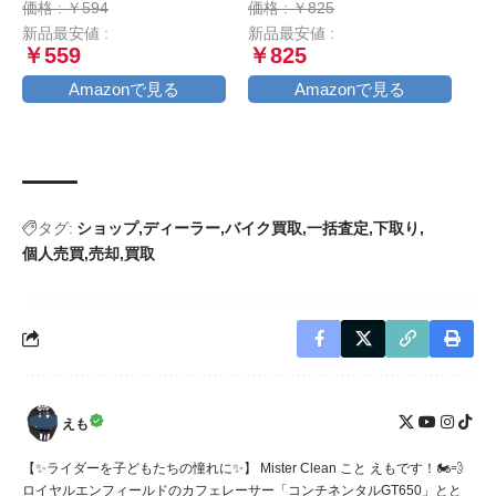
価格 : ￥594
価格 : ￥825
新品最安値 :
新品最安値 :
￥559
￥825
Amazonで見る
Amazonで見る
タグ:
ショップ
ディーラー
バイク買取
一括査定
下取り
個人売買
売却
買取
えも
【✨ライダーを子どもたちの憧れに✨】 Mister Clean こと えもです！🏍️💨
ロイヤルエンフィールドのカフェレーサー「コンチネンタルGT650」とと