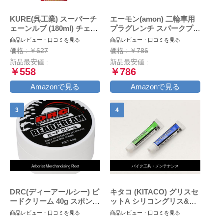
KURE(呉工業) スーパーチ
エーモン(amon) 二輪車用
ェーンルブ (180ml) チェー
プラグレンチ スパークプラ
ン専用プレミアム潤滑剤 [
グレンチ バイク用
商品レビュー・口コミを見る
商品レビュー・口コミを見る
品番 ] 1068 [HTRC2.1]
(16mm・18mm・21mmに
価格 : ￥627
価格 : ￥786
対応) 収納袋付 8844
新品最安値 :
新品最安値 :
￥558
￥786
Amazonで見る
Amazonで見る
Arborist Merchandising Root
バイク工具・メンテナンス
DRC(ディーアールシー) ビ
キタコ (KITACO) グリスセ
ードクリーム 40g スポンジ
ットA シリコングリス&ブ
付属
レーキバッドグリス 各1本
商品レビュー・口コミを見る
商品レビュー・口コミを見る
AZ969-001