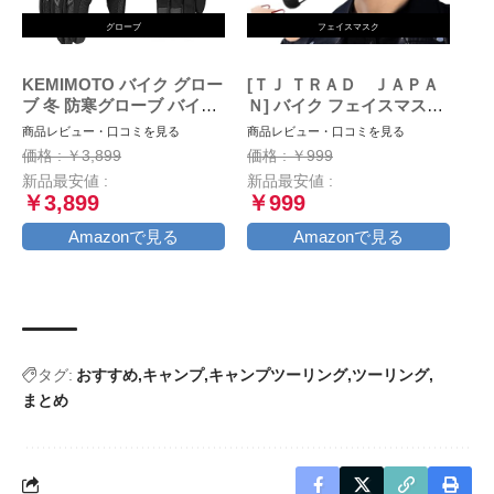
グローブ
フェイスマスク
KEMIMOTO バイク グロー
[ＴＪ ＴＲＡＤ ＪＡＰＡ
ブ 冬 防寒グローブ バイク
Ｎ] バイク フェイスマスク
冬用グローブ オートバイグ
大きめ マスク 日本製 不織
商品レビュー・口コミを見る
商品レビュー・口コミを見る
ローブ 春/秋/冬 スマホ対応
布 (大きめ30枚個包装, ブラ
価格 : ￥3,899
価格 : ￥999
裏起毛 防風 風止め クッシ
ック×ブラック)
新品最安値 :
新品最安値 :
ョン付き 滑り止め ブラッ
￥3,899
￥999
ク L
Amazonで見る
Amazonで見る
タグ:
おすすめ
キャンプ
キャンプツーリング
ツーリング
まとめ