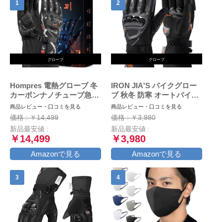
グローブ
グローブ
Hompres 電熱グローブ 冬
IRON JIA'S バイクグロー
カーボンナノチューブ急速
ブ 秋冬 防寒 オートバイ手
発熱 バイク グローブ 大容
袋 冬用 スマホ対応 防水 防
商品レビュー・口コミを見る
商品レビュー・口コミを見る
量バッテリー付 シガーソケ
風 保護手袋 裏起毛 滑り止
価格 : ￥14,499
価格 : ￥3,980
ット給電 バッテリー残量表
め ブラック M
新品最安値 :
新品最安値 :
示 4段階温度調節 スマホ対
￥14,499
￥3,980
応 防寒防風 撥水加工 通勤
通学 作業 男女兼用L
Amazonで見る
Amazonで見る