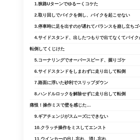
1.狭路Uターンでゆるーくコケた
2.取り回しでバイクを倒し、バイクを起こせない
3.停車時に足を出すのが遅れてバランスを崩し立ちゴ
4.サイドスタンド、出したつもりで出てなくてバイク
転倒してくじけた
5.コーナリングでオーバースピード、握りゴケ
6.サイドスタンドをしまわずに走り出して転倒
7.路面に浮いた砂利でスリップダウン
8.ハンドルロックを解除せずに走り出して転倒
痛恨！操作ミスで壁を感じた…
9.ギアチェンジがスムーズにできない
10.クラッチ操作をミスしてエンスト
11.ウインカーの出し忘れ、消し忘れ