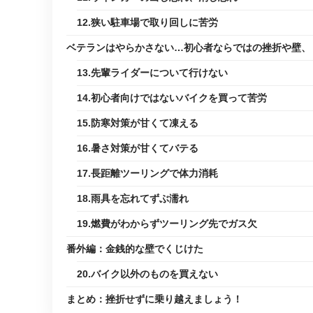
12.狭い駐車場で取り回しに苦労
ベテランはやらかさない…初心者ならではの挫折や壁、
13.先輩ライダーについて行けない
14.初心者向けではないバイクを買って苦労
15.防寒対策が甘くて凍える
16.暑さ対策が甘くてバテる
17.長距離ツーリングで体力消耗
18.雨具を忘れてずぶ濡れ
19.燃費がわからずツーリング先でガス欠
番外編：金銭的な壁でくじけた
20.バイク以外のものを買えない
まとめ：挫折せずに乗り越えましょう！