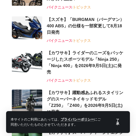
バイクニュース
トピックス
【スズキ】「BURGMAN（バーグマン）
400 ABS」の仕様を一部変更して8月18
日発売
バイクニュース
トピックス
【カワサキ】ライダーのニーズをパッケ
ージしたスポーツモデル「Ninja 250」
「Ninja 400」を2026年9月5日(土)に発
売
バイクニュース
トピックス
【カワサキ】躍動感あふれるスタイリン
グのスーパーネイキッドモデル
「Z250」「Z400」を2026年9月5日(土)
に発売
本サイトのご利用にあたっては、
プライバシーポリシー
にご
バイクニュース
トピックス
了
承
同意いただいたものとさせていただきます。
【カワサキ】スーパーチャージドエンジ