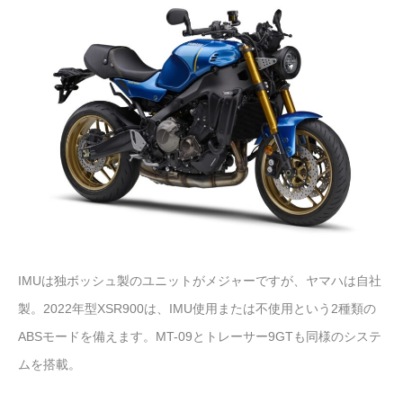
IMUは独ボッシュ製のユニットがメジャーですが、ヤマハは自社
製。2022年型XSR900は、IMU使用または不使用という2種類の
ABSモードを備えます。MT-09とトレーサー9GTも同様のシステ
ムを搭載。