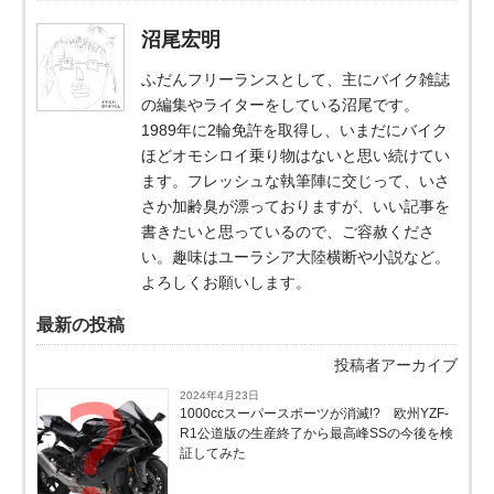
沼尾宏明
ふだんフリーランスとして、主にバイク雑誌
の編集やライターをしている沼尾です。
1989年に2輪免許を取得し、いまだにバイク
ほどオモシロイ乗り物はないと思い続けてい
ます。フレッシュな執筆陣に交じって、いさ
さか加齢臭が漂っておりますが、いい記事を
書きたいと思っているので、ご容赦くださ
い。趣味はユーラシア大陸横断や小説など。
よろしくお願いします。
最新の投稿
投稿者アーカイブ
2024年4月23日
1000ccスーパースポーツが消滅!? 欧州YZF-
R1公道版の生産終了から最高峰SSの今後を検
証してみた