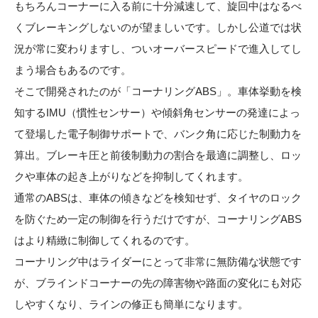
もちろんコーナーに入る前に十分減速して、旋回中はなるべ
くブレーキングしないのが望ましいです。しかし公道では状
況が常に変わりますし、ついオーバースピードで進入してし
まう場合もあるのです。
そこで開発されたのが「コーナリングABS」。車体挙動を検
知するIMU（慣性センサー）や傾斜角センサーの発達によっ
て登場した電子制御サポートで、バンク角に応じた制動力を
算出。ブレーキ圧と前後制動力の割合を最適に調整し、ロッ
クや車体の起き上がりなどを抑制してくれます。
通常のABSは、車体の傾きなどを検知せず、タイヤのロック
を防ぐため一定の制御を行うだけですが、コーナリングABS
はより精緻に制御してくれるのです。
コーナリング中はライダーにとって非常に無防備な状態です
が、ブラインドコーナーの先の障害物や路面の変化にも対応
しやすくなり、ラインの修正も簡単になります。