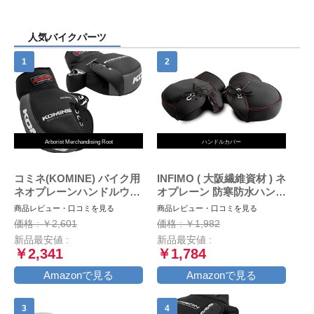
人気バイクパーツ
Arborist Merchandising Root
ハンドルカバー
コミネ(KOMINE) バイク用
INFIMO ( 大阪繊維資材 ) ネ
ネオプレーンハンドルウォ
オプレーン 防寒防水ハンド
ーマー/ハンドルカバー ブ
ルカバー ブラック WNHC-
商品レビュー・口コミを見る
商品レビュー・口コミを見る
ラック/グレー フリー AK-
03
価格 : ￥2,601
価格 : ￥1,982
021 345
新品最安値 :
新品最安値 :
￥2,341
￥1,784
Amazonで見る
Amazonで見る