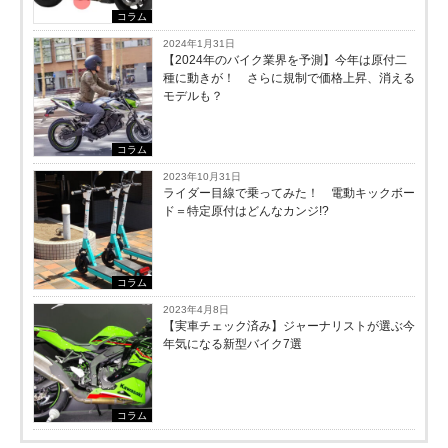
コラム
2024年1月31日
【2024年のバイク業界を予測】今年は原付二
種に動きが！ さらに規制で価格上昇、消える
モデルも？
コラム
2023年10月31日
ライダー目線で乗ってみた！ 電動キックボー
ド＝特定原付はどんなカンジ!?
コラム
2023年4月8日
【実車チェック済み】ジャーナリストが選ぶ今
年気になる新型バイク7選
コラム