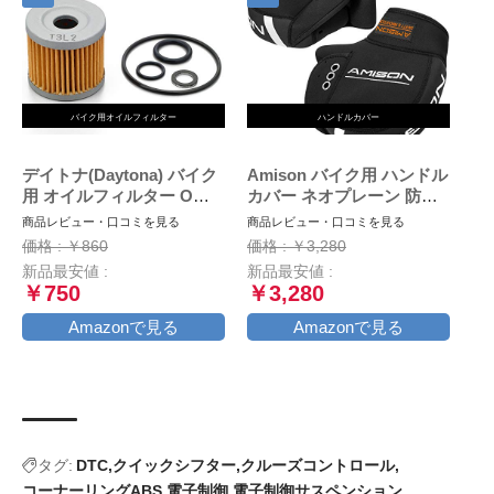
バイク用オイルフィルター
ハンドルカバー
デイトナ(Daytona) バイク
Amison バイク用 ハンドル
用 オイルフィルター Oリ
カバー ネオプレーン 防寒
ング ドレンワッシャー ア
防水 防風 ハンドルウォー
商品レビュー・口コミを見る
商品レビュー・口コミを見る
ドレスV125/G/S 等 オイル
マー 保温 反射コーティン
価格 : ￥860
価格 : ￥3,280
交換パーフェクトセット
グ付き
新品最安値 :
新品最安値 :
18058 通しNo:S-36
￥750
￥3,280
Amazonで見る
Amazonで見る
タグ:
DTC
クイックシフター
クルーズコントロール
コーナーリングABS
電子制御
電子制御サスペンション