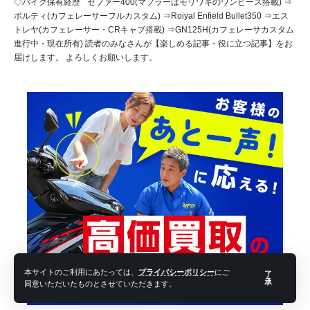
◇バイク保有経歴 ゼファー400(マフラーはモリワキのワンピース搭載) ⇒
ボルティ(カフェレーサーフルカスタム) ⇒Roiyal Enfield Bullet350 ⇒エス
トレヤ(カフェレーサー・CRキャブ搭載) ⇒GN125H(カフェレーサカスタム
進行中・現在所有) 読者のみなさんが【楽しめる記事・役に立つ記事】をお
届けします。 よろしくお願いします。
本サイトのご利用にあたっては、
プライバシーポリシー
にご
了
承
同意いただいたものとさせていただきます。