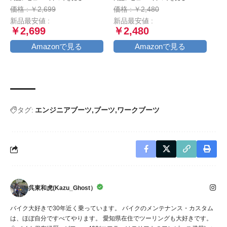
マートフォンホルダー, ミ
径)22mm×1200ｍｍ 頑丈
価格 : ￥2,699
価格 : ￥2,480
ラーマウント付き,バイク用
盗難防止 鍵3本セット (ブ
新品最安値 :
新品最安値 :
携帯ホルダー,原付 スマホ
ラック)
￥2,699
￥2,480
ホルダー, motorcycle
phone mount, 360度回転,
Amazonで見る
Amazonで見る
振動吸収, iPhone15 15Plus
15pro 15pro max,iphone
14/13/12/11/8/7/6 plus pro
max
タグ:
エンジニアブーツ
ブーツ
ワークブーツ
呉東和虎(Kazu_Ghost）
バイク大好きで30年近く乗っています。 バイクのメンテナンス・カスタム
は、ほぼ自分ですべてやります。 愛知県在住でツーリングも大好きです。