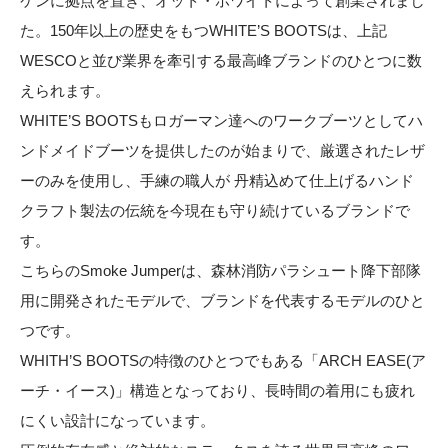
ケンに拠点を置き、オット・ホワイトによって創業されまし
た。150年以上の歴史をもつWHITE’S BOOTSは、上記
WESCOと並び業界を牽引する最高峰ブランドのひとつに数
えられます。
WHITE’S BOOTSもロガーマン達へのワークブーツとしてハ
ンドメイドブーツを提供したのが始まりで、厳選されたレザ
ーのみを使用し、手練の職人が 丹精込めて仕上げるハンド
クラフト製法の伝統を今現在も守り続けているブランドで
す。
こちらのSmoke Jumperは、森林消防パラシュート降下部隊
用に開発されたモデルで、ブランドを代表するモデルのひと
つです。
WHITH’S BOOTSの特徴のひとつでもある「ARCH EASE(ア
ーチ・イース)」構造となっており、長時間の着用にも疲れ
にくい設計になっています。