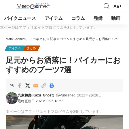
Aa
バイクニュース
アイテム
コラム
整備
動画
本ページはアフィリエイトプログラムを利用しています。
Moto Connect(モトコネクト)
>
記事
>
コラム
>
まとめ
>
足元からお洒落に！バイカーにおすすめのブーツ7選
アイテム
まとめ
足元からお洒落に！バイカーにお
すすめのブーツ7選
呉東和虎(Kazu_Ghost）
Published: 2022年2月28日
最終更新日 2023/09/26 18:52
本ページはアフィリエイトプログラムを利用しています。