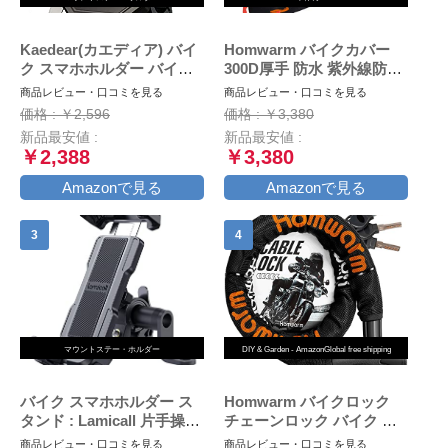
Kaedear(カエディア) バイ
Homwarm バイクカバー
ク スマホホルダー バイク
300D厚手 防水 紫外線防止
用スマホホルダー 携帯ホル
盗難防止 収納バッグ付き
商品レビュー・口コミを見る
商品レビュー・口コミを見る
ダー 振動吸収 マウント 対
(XXL, ブラック)
価格 : ￥2,596
価格 : ￥3,380
応 スマホ スタンド アルミ
新品最安値 :
新品最安値 :
製 マウント ハンドル ミラ
￥2,388
￥3,380
ー 原付 オートバイ 自転車
クイックホールド KDR-
Amazonで見る
Amazonで見る
M11C (Black)
マウントステー・ホルダー
DIY & Garden - AmazonGlobal free shipping
バイク スマホホルダー ス
Homwarm バイクロック
タンド : Lamicall 片手操作
チェーンロック バイク 自
オートバイ ワンタッチ ス
転車 ワイヤーロック φ(直
商品レビュー・口コミを見る
商品レビュー・口コミを見る