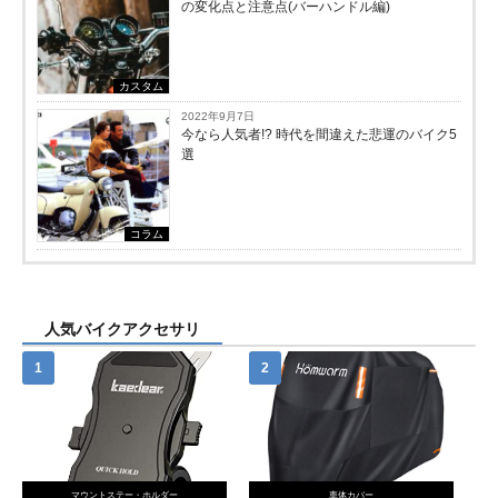
の変化点と注意点(バーハンドル編)
カスタム
2022年9月7日
今なら人気者!? 時代を間違えた悲運のバイク5
選
コラム
人気バイクアクセサリ
マウントステー・ホルダー
車体カバー