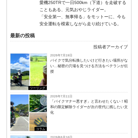
愛機250TRで一日500km（下道）を走破する
こともある、元気おやじライダー。
「安全第一、無事帰る」をモットーに、今も
安全運転を模索しながら走り続けている。
最新の投稿
投稿者アーカイブ
2026年7月19日
バイクで気分転換したいけど行きたい場所がな
い…秘密の穴場を見つける方法をベテランが伝
授
ツーリング
2026年7月11日
「バイクマナー悪すぎ」と言わせたくない！昭
和の限定解除ライダーが次の世代に残したい文
化
コラム
2026年6月16日