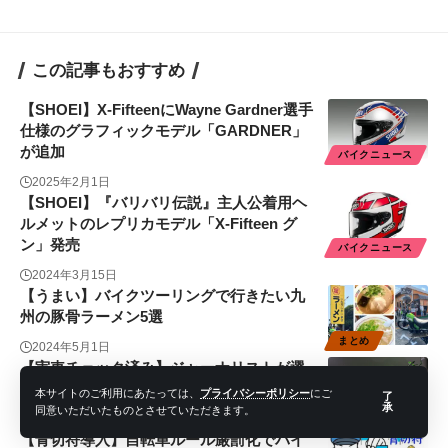
この記事もおすすめ
【SHOEI】X-FifteenにWayne Gardner選手
仕様のグラフィックモデル「GARDNER」
が追加
バイクニュース
2025年2月1日
【SHOEI】『バリバリ伝説』主人公着用ヘ
ルメットのレプリカモデル「X-Fifteen グ
ン」発売
バイクニュース
2024年3月15日
【うまい】バイクツーリングで行きたい九
州の豚骨ラーメン5選
まとめ
2024年5月1日
【実車チェック済み】ジャーナリストが選
ぶ今年気になる新型バイク7選
本サイトのご利用にあたっては、
プライバシーポリシー
にご
了
承
同意いただいたものとさせていただきます。
コラム
2023年4月8日
【青切符導入】自転車ルール厳罰化でバイ