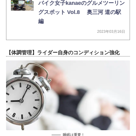
バイク女子kanaeのグルメツーリン
グスポット Vol.8 奥三河 道の駅
編
2023年03月16日
【体調管理】ライダー自身のコンディション強化
睡眠は重要！