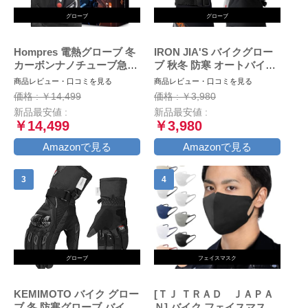
グローブ
グローブ
Hompres 電熱グローブ 冬
IRON JIA'S バイクグロー
カーボンナノチューブ急速
ブ 秋冬 防寒 オートバイ手
発熱 バイク グローブ 大容
袋 冬用 スマホ対応 防水 防
商品レビュー・口コミを見る
商品レビュー・口コミを見る
量バッテリー付 シガーソケ
風 保護手袋 裏起毛 滑り止
価格 : ￥14,499
価格 : ￥3,980
ット給電 バッテリー残量表
め ブラック M
新品最安値 :
新品最安値 :
示 4段階温度調節 スマホ対
￥14,499
￥3,980
応 防寒防風 撥水加工 通勤
通学 作業 男女兼用L
Amazonで見る
Amazonで見る
グローブ
フェイスマスク
KEMIMOTO バイク グロー
[ＴＪ ＴＲＡＤ ＪＡＰＡ
ブ 冬 防寒グローブ バイク
Ｎ] バイク フェイスマスク