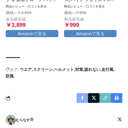
冬用グローブ オートバイグ
大きめ マスク 日本製 不織
商品レビュー・口コミを見る
商品レビュー・口コミを見る
ローブ 春/秋/冬 スマホ対応
布 (大きめ30枚個包装, ブラ
価格 : ￥3,899
価格 : ￥999
裏起毛 防風 風止め クッシ
ック×ブラック)
新品最安値 :
新品最安値 :
ョン付き 滑り止め ブラッ
￥3,899
￥999
ク L
Amazonで見る
Amazonで見る
タグ:
ウエア
スクリーン
ヘルメット
対策
疲れない
走行風
防風
むらなす