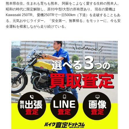
熊本県在住。生まれも育ちも熊本。 阿蘇をこよなく愛する生粋の熊本人。
昭和の時代に限定解除し、原付/中型/大型の所有歴あり。 現在の愛機は
Kawasaki 250TR。 愛機250TRで一日500km（下道）を走破することもあ
る、元気おやじライダー。 「安全第一、無事帰る」をモットーに、今も安
全運転を模索しながら走り続けている。