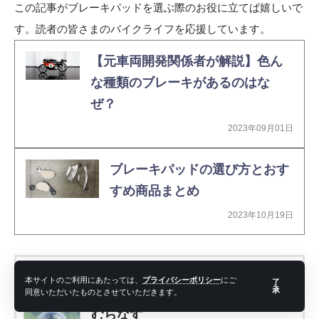
この記事がブレーキパッドを選ぶ際のお役に立てば嬉しいで
す。読者の皆さまのバイクライフを応援しています。
【元車両開発関係者が解説】色ん
な種類のブレーキがあるのはな
ぜ？
2023年09月01日
ブレーキパッドの選び方とおす
すめ商品まとめ
2023年10月19日
投稿者プロフィール
本サイトのご利用にあたっては、
プライバシーポリシー
にご
了
承
同意いただいたものとさせていただきます。
むらなす