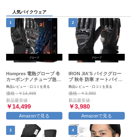
人気バイクウェア
グローブ
グローブ
Hompres 電熱グローブ 冬
IRON JIA'S バイクグロー
カーボンナノチューブ急速
ブ 秋冬 防寒 オートバイ手
発熱 バイク グローブ 大容
袋 冬用 スマホ対応 防水 防
商品レビュー・口コミを見る
商品レビュー・口コミを見る
量バッテリー付 シガーソケ
風 保護手袋 裏起毛 滑り止
価格 : ￥14,499
価格 : ￥3,980
ット給電 バッテリー残量表
め ブラック M
新品最安値 :
新品最安値 :
示 4段階温度調節 スマホ対
￥14,499
￥3,980
応 防寒防風 撥水加工 通勤
通学 作業 男女兼用L
Amazonで見る
Amazonで見る