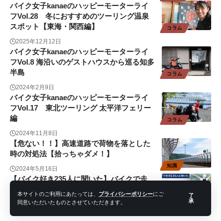
バイク女子kanaeのハッピーモーターライ
フVol.28 冬におすすめのツーリング温泉
スポット【東海・関西編】
コラム
2025年12月12日
バイク女子kanaeのハッピーモーターライ
フVol.8 海沿いのゲストハウスから巡る知多
半島
コラム
2024年2月9日
バイク女子kanaeのハッピーモーターライ
フVol.17 東北ツーリング 太平洋フェリー
編
コラム
2024年11月8日
【危ない！！】高速道路で荷物を落とした
時の対処法【拾っちゃダメ！】
知識
2024年5月16日
【バイク好き235人に聞いた】バイクで走
りたい都道府県ランキング！
本サイトのご利用にあたっては、
プライバシーポリシー
にご
了
承
バイクニュース
同意いただいたものとさせていただきます。
2024年6月18日