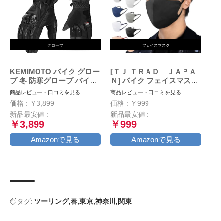
グローブ
フェイスマスク
KEMIMOTO バイク グロー
[ＴＪ ＴＲＡＤ ＪＡＰＡ
ブ 冬 防寒グローブ バイク
Ｎ] バイク フェイスマスク
冬用グローブ オートバイグ
大きめ マスク 日本製 不織
商品レビュー・口コミを見る
商品レビュー・口コミを見る
ローブ 春/秋/冬 スマホ対応
布 (大きめ30枚個包装, ブラ
価格 : ￥3,899
価格 : ￥999
裏起毛 防風 風止め クッシ
ック×ブラック)
新品最安値 :
新品最安値 :
ョン付き 滑り止め ブラッ
￥3,899
￥999
ク L
Amazonで見る
Amazonで見る
タグ:
ツーリング
春
東京
神奈川
関東