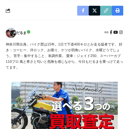
だるま
神奈川県出身。バイク歴は15年。1日で下道400キロとか走る猛者です。 好
き：コーヒー、洋ロック、お喋り、ケツが四角いバイク、水曜どうでしょ
う。 苦手：集中すること、単調作業。 愛車：ジェイド250、スーパーカブ
110プロ 風と寒さと匂いと危険を感じながら、今日もだるまを乗っけて走っ
てます。