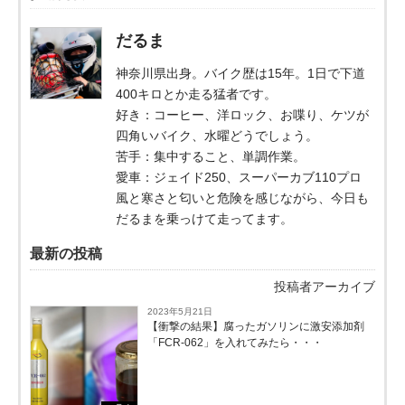
だるま
神奈川県出身。バイク歴は15年。1日で下道
400キロとか走る猛者です。
好き：コーヒー、洋ロック、お喋り、ケツが
四角いバイク、水曜どうでしょう。
苦手：集中すること、単調作業。
愛車：ジェイド250、スーパーカブ110プロ
風と寒さと匂いと危険を感じながら、今日も
だるまを乗っけて走ってます。
最新の投稿
投稿者アーカイブ
2023年5月21日
【衝撃の結果】腐ったガソリンに激安添加剤
「FCR-062」を入れてみたら・・・