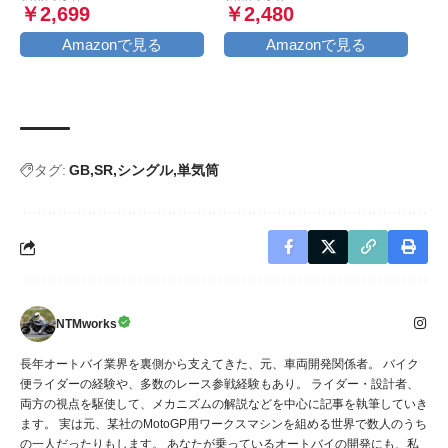
携帯ホルダー,原付 スマホ
ラック)
￥2,699
￥2,480
ホルダー, motorcycle
phone mount, 360度回転,
Amazonで見る
Amazonで見る
振動吸収, iPhone15 15Plus
15pro 15pro max,iphone
14/13/12/11/8/7/6 plus pro
max
タグ:
GB
SR
シングル
単気筒
NTMworks
長年オートバイ業界を裏側から支えてきた、元、車両開発関係者。 バイク
便ライダーの経験や、多数のレース参戦経験もあり。 ライダー・設計者、
両方の視点を駆使して、メカニズムの解説などを中心に記事を執筆していき
ます。 実は元、某社のMotoGP用ワークスマシンを組める世界で数人のうち
の一人だったりもします。 あなたが乗っているオートバイの開発にも、私