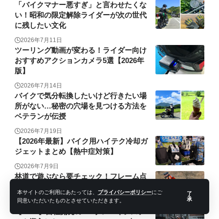
「バイクマナー悪すぎ」と言わせたくな
い！昭和の限定解除ライダーが次の世代
に残したい文化
2026年7月11日
ツーリング動画が変わる！ライダー向け
おすすめアクションカメラ5選【2026年
版】
2026年7月14日
バイクで気分転換したいけど行きたい場
所がない…秘密の穴場を見つける方法を
ベテランが伝授
2026年7月19日
【2026年最新】バイク用ハイテク冷却ガ
ジェットまとめ【熱中症対策】
2026年7月9日
林道で遊ぶなら要チェック！フレーム点
検の重要性を解説！
本サイトのご利用にあたっては、
プライバシーポリシー
にご
了
承
同意いただいたものとさせていただきます。
2026年7月24日
【KTM】自社開発のWPブレーキシステ