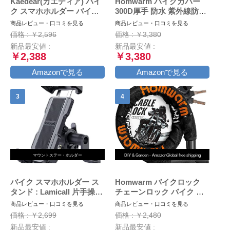
Kaedear(カエディア) バイ
Homwarm バイクカバー
ク スマホホルダー バイク
300D厚手 防水 紫外線防止
用スマホホルダー 携帯ホル
盗難防止 収納バッグ付き
商品レビュー・口コミを見る
商品レビュー・口コミを見る
ダー 振動吸収 マウント 対
(XXL, ブラック)
価格 : ￥2,596
価格 : ￥3,380
応 スマホ スタンド アルミ
新品最安値 :
新品最安値 :
製 マウント ハンドル ミラ
￥2,388
￥3,380
ー 原付 オートバイ 自転車
クイックホールド KDR-
Amazonで見る
Amazonで見る
M11C (Black)
マウントステー・ホルダー
DIY & Garden - AmazonGlobal free shipping
バイク スマホホルダー ス
Homwarm バイクロック
タンド : Lamicall 片手操作
チェーンロック バイク 自
オートバイ ワンタッチ ス
転車 ワイヤーロック φ(直
商品レビュー・口コミを見る
商品レビュー・口コミを見る
マートフォンホルダー, ミ
径)22mm×1200ｍｍ 頑丈
価格 : ￥2,699
価格 : ￥2,480
ラーマウント付き,バイク用
盗難防止 鍵3本セット (ブ
新品最安値 :
新品最安値 :