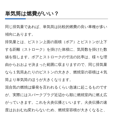
単気筒は燃費がいい
？
同じ排気量であれば、単気筒は比較的燃費の良い車種が多い
傾向にあります。
排気量とは、ピストン上面の面積（ボア）とピストンが上下
する距離（ストローク）を掛けた体積に、気筒数を掛けた数
値を指します。ボアとストロークの寸法の比率は、様々な理
由からおおよそ決まった範囲に収まりますので、同じ排気量
なら１気筒あたりのピストンの大きさ、燃焼室の容積は４気
筒より単気筒のほうが大きくなります。
混合気の燃焼は爆発を言われるくらい急速に起こるものです
が、実際にはスパークプラグ近辺から順に燃焼室内に燃え広
がっていきます。これを火炎伝播といいます。火炎伝播の速
度はおおむね変わらないため、燃焼室容積が大きくなると、