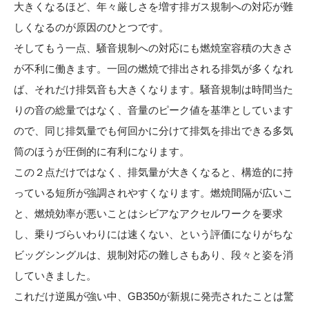
大きくなるほど、年々厳しさを増す排ガス規制への対応が難
しくなるのが原因のひとつです。
そしてもう一点、騒音規制への対応にも燃焼室容積の大きさ
が不利に働きます。一回の燃焼で排出される排気が多くなれ
ば、それだけ排気音も大きくなります。騒音規制は時間当た
りの音の総量ではなく、音量のピーク値を基準としています
ので、同じ排気量でも何回かに分けて排気を排出できる多気
筒のほうが圧倒的に有利になります。
この２点だけではなく、排気量が大きくなると、構造的に持
っている短所が強調されやすくなります。燃焼間隔が広いこ
と、燃焼効率が悪いことはシビアなアクセルワークを要求
し、乗りづらいわりには速くない、という評価になりがちな
ビッグシングルは、規制対応の難しさもあり、段々と姿を消
していきました。
これだけ逆風が強い中、GB350が新規に発売されたことは驚