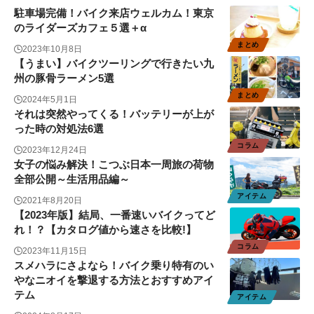
駐車場完備！バイク来店ウェルカム！東京
のライダーズカフェ５選＋α
まとめ
2023年10月8日
【うまい】バイクツーリングで行きたい九
州の豚骨ラーメン5選
まとめ
2024年5月1日
それは突然やってくる！バッテリーが上が
った時の対処法6選
コラム
2023年12月24日
女子の悩み解決！こつぶ日本一周旅の荷物
全部公開～生活用品編～
アイテム
2021年8月20日
【2023年版】結局、一番速いバイクってど
れ！？【カタログ値から速さを比較!】
コラム
2023年11月15日
スメハラにさよなら！バイク乗り特有のい
やなニオイを撃退する方法とおすすめアイ
テム
アイテム