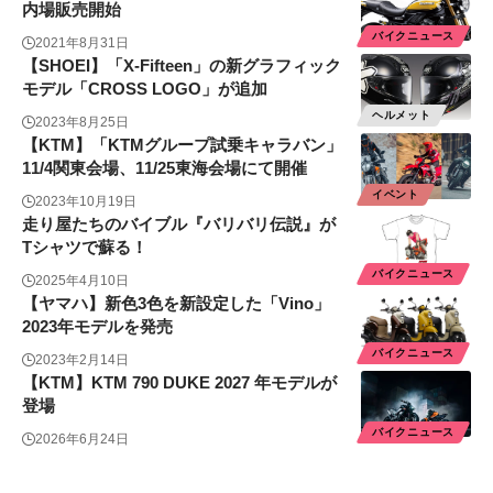
内場販売開始
バイクニュース
2021年8月31日
【SHOEI】「X-Fifteen」の新グラフィック
モデル「CROSS LOGO」が追加
ヘルメット
2023年8月25日
【KTM】「KTMグループ試乗キャラバン」
11/4関東会場、11/25東海会場にて開催
イベント
2023年10月19日
走り屋たちのバイブル『バリバリ伝説』が
Tシャツで蘇る！
バイクニュース
2025年4月10日
【ヤマハ】新色3色を新設定した「Vino」
2023年モデルを発売
バイクニュース
2023年2月14日
【KTM】KTM 790 DUKE 2027 年モデルが
登場
バイクニュース
2026年6月24日