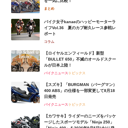
を一気に比較！
まとめ
バイク女子kanaeのハッピーモーターラ
イフVol.36 夏のカブ耐久レース参戦レ
ポート
コラム
【ロイヤルエンフィールド】新型
「BULLET 650」不滅のオールドスクー
ルが⽇本上陸！
バイクニュース
トピックス
【スズキ】「BURGMAN（バーグマン）
400 ABS」の仕様を一部変更して8月18
日発売
バイクニュース
トピックス
【カワサキ】ライダーのニーズをパッケ
ージしたスポーツモデル「Ninja 250」