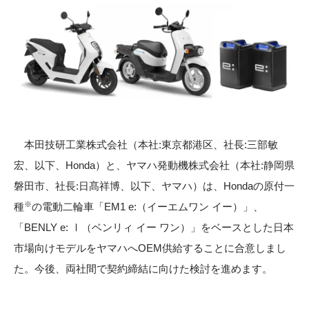
本田技研工業株式会社（本社:東京都港区、社長:三部敏
宏、以下、Honda）と、ヤマハ発動機株式会社（本社:静岡県
磐田市、社長:日髙祥博、以下、ヤマハ）は、Hondaの原付一
※
種
の電動二輪車「EM1 e:（イーエムワン イー）」、
「BENLY e: Ⅰ（ベンリィ イー ワン）」をベースとした日本
市場向けモデルをヤマハへOEM供給することに合意しまし
た。今後、両社間で契約締結に向けた検討を進めます。