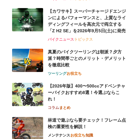
【カワサキ】スーパーチャージドエンジ
ンによるパフォーマンスと、上質なライ
ディングフィールを高次元で両立する
「Z H2 SE」を2026年9月5日(土)に発売
バイクニュース
トピックス
真夏のバイクツーリングは朝派？夕方
派？時間帯ごとのメリット・デメリット
を徹底比較
ツーリング
お役立ち
【2026年版】400〜500ccアドベンチャ
ーバイクおすすめ8選！今選ぶならこ
れ！
コラム
まとめ
林道で遊ぶなら要チェック！フレーム点
検の重要性を解説！
メンテナンス
お役立ち
知識