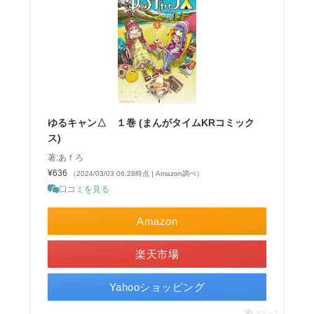
ゆるキャン△ １巻 (まんがタイムKRコミック
ス)
著:あｆろ
¥636
（2024/03/03 06:28時点 | Amazon調べ）
口コミを見る
Amazon
楽天市場
Yahooショッピング
ポチップ