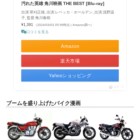
汚れた英雄 角川映画 THE BEST [Blu-ray]
出演:草刈正雄, 出演:レベッカ・ホールデン, 出演:浅野温
子, 監督:角川春樹
¥1,391
（2024/03/03 05:56時点 | Amazon調べ）
口コミを見る
Amazon
楽天市場
Yahooショッピング
ポチップ
ブームを盛り上げたバイク漫画