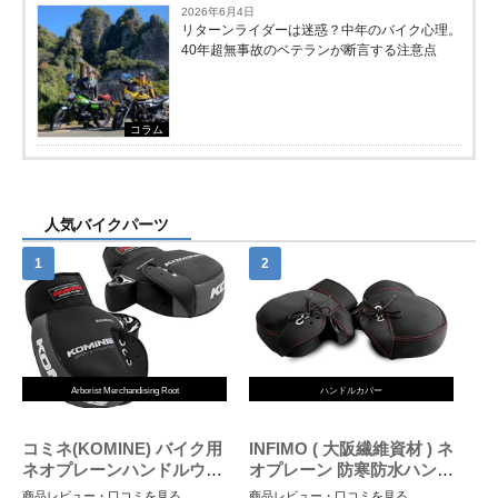
2026年6月4日
リターンライダーは迷惑？中年のバイク心理。
40年超無事故のベテランが断言する注意点
コラム
人気バイクパーツ
Arborist Merchandising Root
ハンドルカバー
コミネ(KOMINE) バイク用
INFIMO ( 大阪繊維資材 ) ネ
ネオプレーンハンドルウォ
オプレーン 防寒防水ハンド
ーマー/ハンドルカバー ブ
ルカバー ブラック WNHC-
商品レビュー・口コミを見る
商品レビュー・口コミを見る