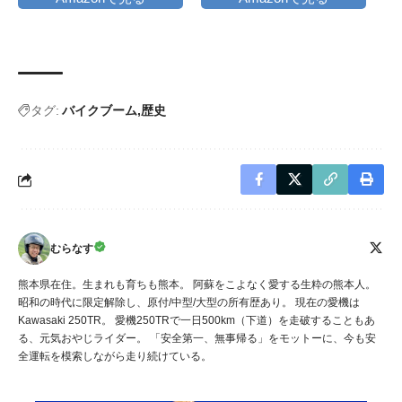
タグ:
バイクブーム
歴史
むらなす
熊本県在住。生まれも育ちも熊本。 阿蘇をこよなく愛する生粋の熊本人。
昭和の時代に限定解除し、原付/中型/大型の所有歴あり。 現在の愛機は
Kawasaki 250TR。 愛機250TRで一日500km（下道）を走破することもあ
る、元気おやじライダー。 「安全第一、無事帰る」をモットーに、今も安
全運転を模索しながら走り続けている。