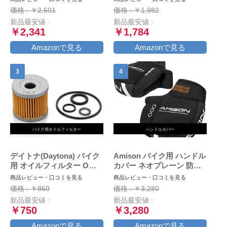
ラック/グレー フリー AK-
03
価格 : ￥2,601
価格 : ￥1,982
021 345
新品最安値 :
新品最安値 :
￥2,341
￥1,784
Amazonで見る
Amazonで見る
バイク用オイルフィルター
ハンドルカバー
デイトナ(Daytona) バイク
Amison バイク用 ハンドル
用 オイルフィルター Oリ
カバー ネオプレーン 防寒
ング ドレンワッシャー ア
防水 防風 ハンドルウォー
商品レビュー・口コミを見る
商品レビュー・口コミを見る
ドレスV125/G/S 等 オイル
マー 保温 反射コーティン
価格 : ￥860
価格 : ￥3,280
交換パーフェクトセット
グ付き
新品最安値 :
新品最安値 :
18058 通しNo:S-36
￥750
￥3,280
Amazonで見る
Amazonで見る