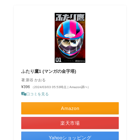
ふたり鷹1 (マンガの金字塔)
著:新谷 かおる
¥396
（2024/03/03 05:53時点 | Amazon調べ）
口コミを見る
Amazon
楽天市場
Yahooショッピング