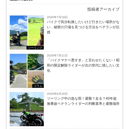
投稿者アーカイブ
2026年7月19日
バイクで気分転換したいけど行きたい場所がな
い…秘密の穴場を見つける方法をベテランが伝
授
ツーリング
2026年7月11日
「バイクマナー悪すぎ」と言わせたくない！昭
和の限定解除ライダーが次の世代に残したい文
化
コラム
2026年6月16日
ツーリング中の急な雨！避難？走る？40年超
無事故ベテランライダーの判断基準と避難場所
ツーリング