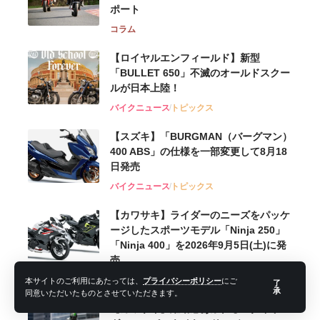
ポート
コラム
【ロイヤルエンフィールド】新型
「BULLET 650」不滅のオールドスクー
ルが⽇本上陸！
バイクニュース
トピックス
【スズキ】「BURGMAN（バーグマン）
400 ABS」の仕様を一部変更して8月18
日発売
バイクニュース
トピックス
【カワサキ】ライダーのニーズをパッケ
ージしたスポーツモデル「Ninja 250」
「Ninja 400」を2026年9月5日(土)に発
売
バイクニュース
トピックス
本サイトのご利用にあたっては、
プライバシーポリシー
にご
了
承
同意いただいたものとさせていただきます。
【カワサキ】躍動感あふれるスタイリン