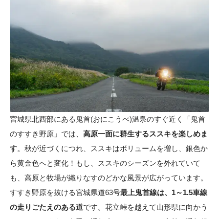
宮城県北西部にある鬼首(おにこうべ)温泉のすぐ近く「鬼首
のすすき野原」では、
高原一面に群生するススキを楽しめま
す
。秋が近づくにつれ、ススキはボリュームを増し、銀色か
ら黄金色へと変化！もし、ススキのシーズンを外れていて
も、高原と牧場が織りなすのどかな風景が広がっています。
すすき野原を抜ける宮城県道63号
最上鬼首線は、1～1.5車線
の走りごたえのある道
です。花立峠を越えて山形県に向かう