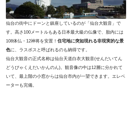
仙台の街中にドーンと鎮座しているのが「仙台大観音」で
す。高さ100メートルもある日本最大級の仏像で、胎内には
108体仏・12神将を安置！
住宅地に突如現れる非現実的な景
色
に、ラスボスと呼ばれるのも納得です。
仙台大観音の正式名称は仙台天道白衣大観音(せんだいてん
どうびゃくえだいかんのん)。観音像の中は12層に分かれて
いて、最上階の小窓からは仙台市内が一望できます。エレベ
ーターも完備。