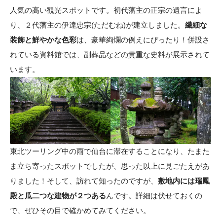
人気の高い観光スポットです。初代藩主の正宗の遺言によ
り、２代藩主の伊達忠宗(ただむね)が建立しました。
繊細な
装飾と鮮やかな色彩
は、豪華絢爛の例えにぴったり！併設さ
れている資料館では、副葬品などの貴重な史料が展示されて
います。
東北ツーリング中の雨で仙台に滞在することになり、たまた
ま立ち寄ったスポットでしたが、思った以上に見ごたえがあ
りました！そして、訪れて知ったのですが、
敷地内には瑞鳳
殿と瓜二つな建物が２つある
んです。詳細は伏せておくの
で、ぜひその目で確かめてみてください。