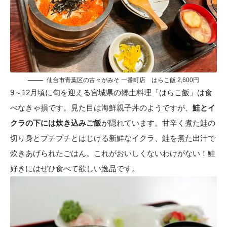
仙台市青葉区の古々がみそ 一番町店 はらこ飯 2,600円
9～12月頃に旬を迎える宮城県の郷土料理「はらこ飯」は食
べなきゃ損です。見た目は海鮮親子丼のようですが、
鮭とイ
クラの下には炊き込みご飯
が隠れています。甘辛く煮た鮭の
切り身とプチプチとはじける新鮮なイクラ、鮭を煮た出汁で
炊きあげられたごはん。これがおいしくないわけがない！鮭
好きにはぜひ食べて欲しい逸品です。