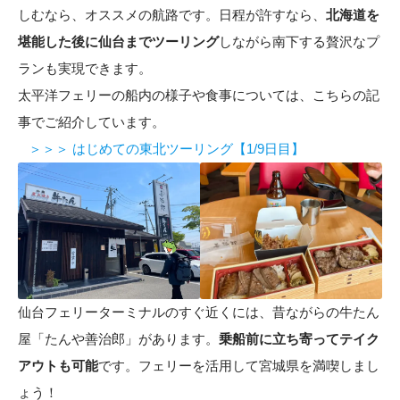
しむなら、オススメの航路です。日程が許すなら、
北海道を
堪能した後に仙台までツーリング
しながら南下する贅沢なプ
ランも実現できます。
太平洋フェリーの船内の様子や食事については、こちらの記
事でご紹介しています。
＞＞＞ はじめての東北ツーリング【1/9日目】
仙台フェリーターミナルのすぐ近くには、昔ながらの牛たん
屋「たんや善治郎」があります。
乗船前に立ち寄ってテイク
アウトも可能
です。フェリーを活用して宮城県を満喫しまし
ょう！