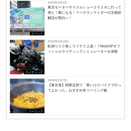
2026年4月3日
東京モーターサイクルショー２０２６に行って
来た！癖になる！？ベテランライダーの主観的
解説が面白い！
イベント
2026年3月16日
転倒リスク無くライテク上達！？MotoGPオフ
ィシャルライディングシミュレーターを体験
ライディング
2026年2月7日
【東京発】関東近郊で「寒いけどバイクで行っ
てよかった」おすすめ冬ツーリング飯
ツーリング