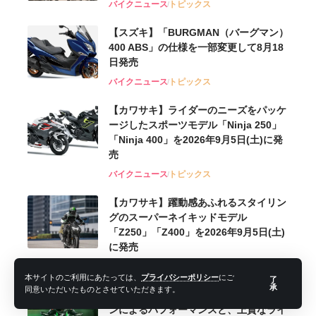
バイクニュース
トピックス
【スズキ】「BURGMAN（バーグマン）
400 ABS」の仕様を一部変更して8月18
日発売
バイクニュース
トピックス
【カワサキ】ライダーのニーズをパッケ
ージしたスポーツモデル「Ninja 250」
「Ninja 400」を2026年9月5日(土)に発
売
バイクニュース
トピックス
【カワサキ】躍動感あふれるスタイリン
グのスーパーネイキッドモデル
「Z250」「Z400」を2026年9月5日(土)
に発売
バイクニュース
トピックス
本サイトのご利用にあたっては、
プライバシーポリシー
にご
了
承
同意いただいたものとさせていただきます。
【カワサキ】スーパーチャージドエンジ
ンによるパフォーマンスと、上質なライ