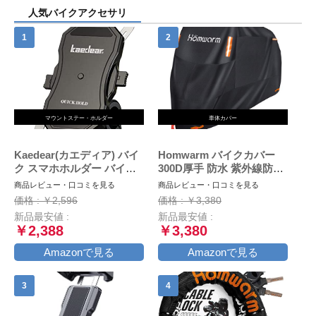
人気バイクアクセサリ
マウントステー・ホルダー
車体カバー
Kaedear(カエディア) バイ
Homwarm バイクカバー
ク スマホホルダー バイク
300D厚手 防水 紫外線防止
用スマホホルダー 携帯ホル
盗難防止 収納バッグ付き
商品レビュー・口コミを見る
商品レビュー・口コミを見る
ダー 振動吸収 マウント 対
(XXL, ブラック)
価格 : ￥2,596
価格 : ￥3,380
応 スマホ スタンド アルミ
新品最安値 :
新品最安値 :
製 マウント ハンドル ミラ
￥2,388
￥3,380
ー 原付 オートバイ 自転車
クイックホールド KDR-
Amazonで見る
Amazonで見る
M11C (Black)