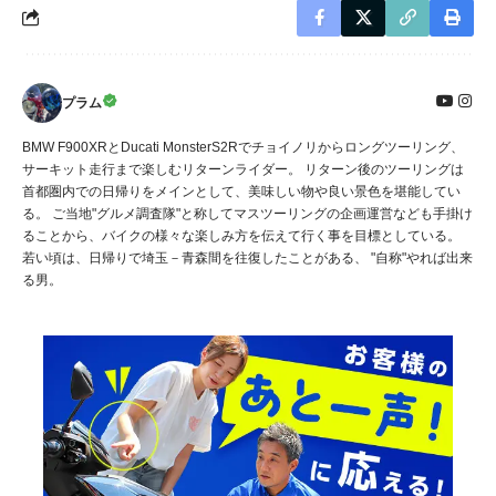
プラム
BMW F900XRとDucati MonsterS2Rでチョイノリからロングツーリング、
サーキット走行まで楽しむリターンライダー。 リターン後のツーリングは
首都圏内での日帰りをメインとして、美味しい物や良い景色を堪能してい
る。 ご当地"グルメ調査隊"と称してマスツーリングの企画運営なども手掛け
ることから、バイクの様々な楽しみ方を伝えて行く事を目標としている。
若い頃は、日帰りで埼玉－青森間を往復したことがある、 "自称"やれば出来
る男。