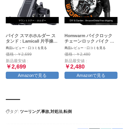
マウントステー・ホルダー
DIY & Garden - AmazonGlobal free shipping
バイク スマホホルダー ス
Homwarm バイクロック
タンド : Lamicall 片手操作
チェーンロック バイク 自
オートバイ ワンタッチ ス
転車 ワイヤーロック φ(直
商品レビュー・口コミを見る
商品レビュー・口コミを見る
マートフォンホルダー, ミ
径)22mm×1200ｍｍ 頑丈
価格 : ￥2,699
価格 : ￥2,480
ラーマウント付き,バイク用
盗難防止 鍵3本セット (ブ
新品最安値 :
新品最安値 :
携帯ホルダー,原付 スマホ
ラック)
￥2,699
￥2,480
ホルダー, motorcycle
phone mount, 360度回転,
Amazonで見る
Amazonで見る
振動吸収, iPhone15 15Plus
15pro 15pro max,iphone
14/13/12/11/8/7/6 plus pro
max
タグ:
ツーリング
事故
対処法
転倒