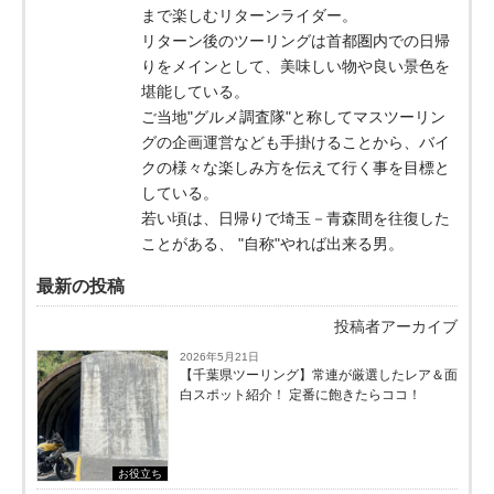
まで楽しむリターンライダー。
リターン後のツーリングは首都圏内での日帰
りをメインとして、美味しい物や良い景色を
堪能している。
ご当地"グルメ調査隊"と称してマスツーリン
グの企画運営なども手掛けることから、バイ
クの様々な楽しみ方を伝えて行く事を目標と
している。
若い頃は、日帰りで埼玉－青森間を往復した
ことがある、 "自称"やれば出来る男。
最新の投稿
投稿者アーカイブ
2026年5月21日
【千葉県ツーリング】常連が厳選したレア＆面
白スポット紹介！ 定番に飽きたらココ！
お役立ち