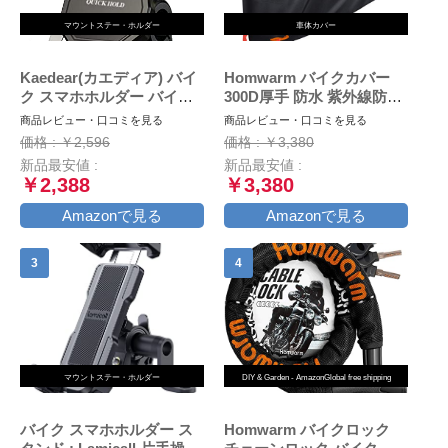
マウントステー・ホルダー
車体カバー
Kaedear(カエディア) バイ
Homwarm バイクカバー
ク スマホホルダー バイク
300D厚手 防水 紫外線防止
用スマホホルダー 携帯ホル
盗難防止 収納バッグ付き
商品レビュー・口コミを見る
商品レビュー・口コミを見る
ダー 振動吸収 マウント 対
(XXL, ブラック)
価格 : ￥2,596
価格 : ￥3,380
応 スマホ スタンド アルミ
新品最安値 :
新品最安値 :
製 マウント ハンドル ミラ
￥2,388
￥3,380
ー 原付 オートバイ 自転車
クイックホールド KDR-
Amazonで見る
Amazonで見る
M11C (Black)
マウントステー・ホルダー
DIY & Garden - AmazonGlobal free shipping
バイク スマホホルダー ス
Homwarm バイクロック