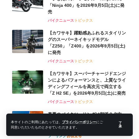
「Ninja 400」を2026年9月5日(土)に発
売
バイクニュース
トピックス
【カワサキ】躍動感あふれるスタイリン
グのスーパーネイキッドモデル
「Z250」「Z400」を2026年9月5日(土)
に発売
バイクニュース
トピックス
【カワサキ】スーパーチャージドエンジ
ンによるパフォーマンスと、上質なライ
ディングフィールを高次元で両立する
「Z H2 SE」を2026年9月5日(土)に発売
バイクニュース
トピックス
真夏のバイクツーリングは朝派？夕方
派？時間帯ごとのメリット・デメリット
本サイトのご利用にあたっては、
プライバシーポリシー
にご
了
承
を徹底比較
同意いただいたものとさせていただきます。
ツーリング
お役立ち