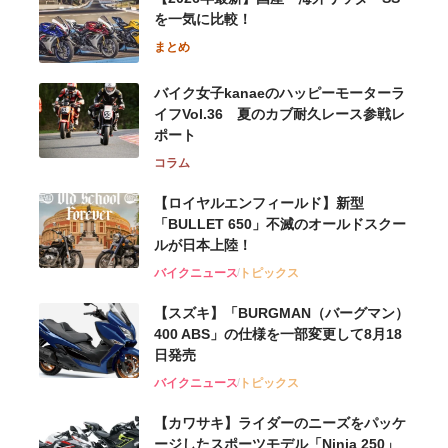
を一気に比較！
まとめ
バイク女子kanaeのハッピーモーターラ
イフVol.36 夏のカブ耐久レース参戦レ
ポート
コラム
【ロイヤルエンフィールド】新型
「BULLET 650」不滅のオールドスクー
ルが⽇本上陸！
バイクニュース
トピックス
【スズキ】「BURGMAN（バーグマン）
400 ABS」の仕様を一部変更して8月18
日発売
バイクニュース
トピックス
【カワサキ】ライダーのニーズをパッケ
ージしたスポーツモデル「Ninja 250」