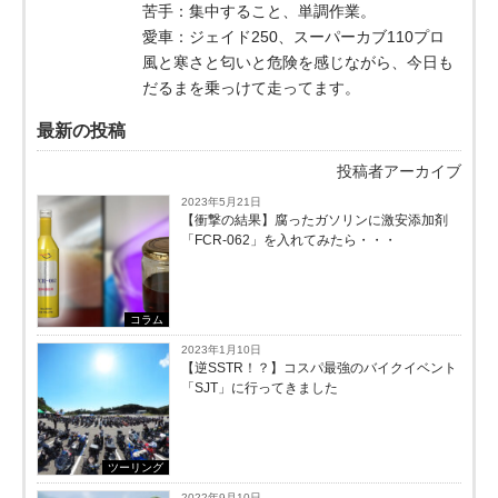
苦手：集中すること、単調作業。
愛車：ジェイド250、スーパーカブ110プロ
風と寒さと匂いと危険を感じながら、今日も
だるまを乗っけて走ってます。
最新の投稿
投稿者アーカイブ
2023年5月21日
【衝撃の結果】腐ったガソリンに激安添加剤
「FCR-062」を入れてみたら・・・
コラム
2023年1月10日
【逆SSTR！？】コスパ最強のバイクイベント
「SJT」に行ってきました
ツーリング
2022年9月10日