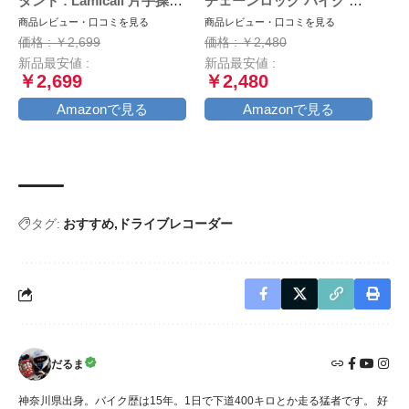
タンド : Lamicall 片手操作
チェーンロック バイク 自
オートバイ ワンタッチ ス
転車 ワイヤーロック φ(直
商品レビュー・口コミを見る
商品レビュー・口コミを見る
マートフォンホルダー, ミ
径)22mm×1200ｍｍ 頑丈
価格 : ￥2,699
価格 : ￥2,480
ラーマウント付き,バイク用
盗難防止 鍵3本セット (ブ
新品最安値 :
新品最安値 :
携帯ホルダー,原付 スマホ
ラック)
￥2,699
￥2,480
ホルダー, motorcycle
phone mount, 360度回転,
Amazonで見る
Amazonで見る
振動吸収, iPhone15 15Plus
15pro 15pro max,iphone
14/13/12/11/8/7/6 plus pro
max
タグ:
おすすめ
ドライブレコーダー
だるま
神奈川県出身。バイク歴は15年。1日で下道400キロとか走る猛者です。 好