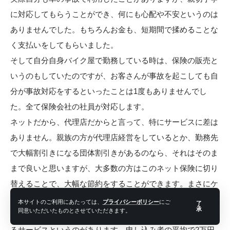
に対応してもらうことができ、何にも心配や不安というのは
ありませんでした。もちろんお金も、短期間で揉めることな
く支払いをしてもらいました。
そして自分自身バイク屋で勤務している時は、保険の販売と
いうのもしていたのですが、お客さんが事故を起こしても自
分が事故対応をするといったことは1度もありませんでし
た。全て保険会社の社員が対応します。
ネットだから、代理店だからと言って、特にサービスに差は
ありません。親族の方が代理店経営をしているとか、勤務先
で大幅割引きになる団体割引きがあるのなら、それはそのま
まで良いと思いますが、大多数の方はこのネット保険に切り
替えることで、大幅な節約をすることができます。まさにケ
チるべきものなのです。
本サイトのご利用にあたっては、
プライバシーポリシー
にご
了
承
同意いただいたものとさせていただきます。
このネット保険、代理店保険含めて1番安い保険会社が分か
るサービスというのがあります。申し込み者の平均で2万円