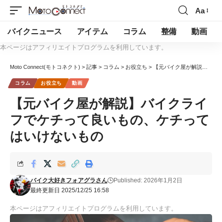
Aa
バイクニュース
アイテム
コラム
整備
動画
本ページはアフィリエイトプログラムを利用しています。
Moto Connect(モトコネクト)
>
記事
>
コラム
>
お役立ち
>
【元バイク屋が解説】バイクライフでケチって良いもの、ケチってはいけないもの
コラム
お役立ち
動画
【元バイク屋が解説】バイクライ
フでケチって良いもの、ケチって
はいけないもの
バイク大好きフォアグラさん
Published: 2026年1月2日
最終更新日 2025/12/25 16:58
本ページはアフィリエイトプログラムを利用しています。