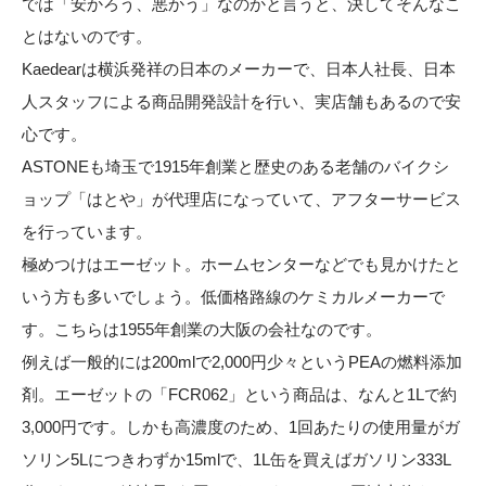
では「安かろう、悪かう」なのかと言うと、決してそんなこ
とはないのです。
Kaedearは横浜発祥の日本のメーカーで、日本人社長、日本
人スタッフによる商品開発設計を行い、実店舗もあるので安
心です。
ASTONEも埼玉で1915年創業と歴史のある老舗のバイクシ
ョップ「はとや」が代理店になっていて、アフターサービス
を行っています。
極めつけはエーゼット。ホームセンターなどでも見かけたと
いう方も多いでしょう。低価格路線のケミカルメーカーで
す。こちらは1955年創業の大阪の会社なのです。
例えば一般的には200mlで2,000円少々というPEAの燃料添加
剤。エーゼットの「FCR062」という商品は、なんと1Lで約
3,000円です。しかも高濃度のため、1回あたりの使用量がガ
ソリン5Lにつきわずか15mlで、1L缶を買えばガソリン333L