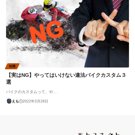
知識
【実はNG】やってはいけない違法バイクカスタム３
選
バイクのカスタムって、や…
えも
2022年3月29日