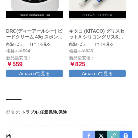
Arborist Merchandising Root
バイク工具・メンテナンス
DRC(ディーアールシー) ビ
キタコ (KITACO) グリスセ
ードクリーム 40g スポンジ
ットA シリコングリス&ブ
付属
レーキバッドグリス 各1本
商品レビュー・口コミを見る
商品レビュー・口コミを見る
AZ969-001
価格 : ￥594
価格 : ￥825
新品最安値 :
新品最安値 :
￥559
￥825
Amazonで見る
Amazonで見る
タグ:
トラブル
任意保険
保険