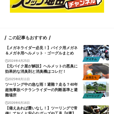
この記事もおすすめ
【メガネライダー必見！】バイク用メガネ
＆メガネ用ヘルメット・ゴーグルまとめ
アイテム
2024年4月25日
【元バイク屋が解説】ヘルメットの悪臭に
効果的な消臭剤と消臭機はコレだ！
お役立ち
2025年8月11日
ツーリング中の急な雨！避難？走る？40年
超無事故ベテランライダーの判断基準と避
難場所
ツーリング
2026年6月16日
【備えあれば憂いなし！】ツーリングで常
備しておくと安心なグッズや工具【6選】