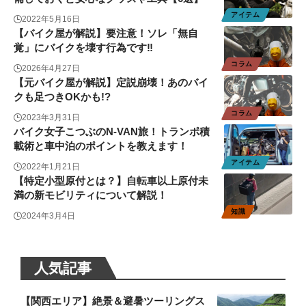
アイテム
2022年5月16日
【バイク屋が解説】要注意！ソレ「無自
覚」にバイクを壊す行為です‼
コラム
2026年4月27日
【元バイク屋が解説】定説崩壊！あのバイ
クも足つきOKかも!?
コラム
2023年3月31日
バイク女子こつぶのN-VAN旅！トランポ積
載術と車中泊のポイントを教えます！
アイテム
2022年1月21日
【特定小型原付とは？】自転車以上原付未
満の新モビリティについて解説！
知識
2024年3月4日
人気記事
【関西エリア】絶景＆避暑ツーリングス