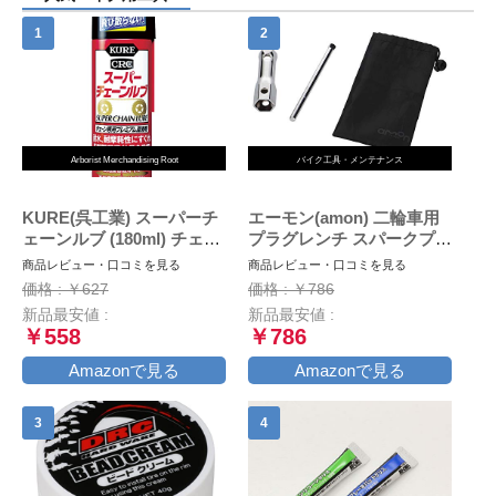
Arborist Merchandising Root
バイク工具・メンテナンス
KURE(呉工業) スーパーチ
エーモン(amon) 二輪車用
ェーンルブ (180ml) チェー
プラグレンチ スパークプラ
ン専用プレミアム潤滑剤 [
グレンチ バイク用
商品レビュー・口コミを見る
商品レビュー・口コミを見る
品番 ] 1068 [HTRC2.1]
(16mm・18mm・21mmに
価格 : ￥627
価格 : ￥786
対応) 収納袋付 8844
新品最安値 :
新品最安値 :
￥558
￥786
Amazonで見る
Amazonで見る