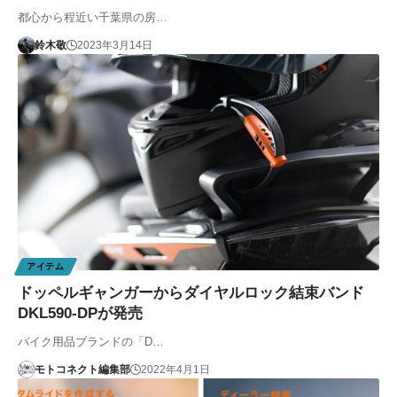
都心から程近い千葉県の房…
鈴木敬
2023年3月14日
アイテム
ドッペルギャンガーからダイヤルロック結束バンド
DKL590-DPが発売
バイク用品ブランドの「D…
モトコネクト編集部
2022年4月1日