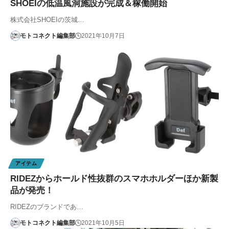
SHOEIの低温風洞施設が完成＆稼働開始
株式会社SHOEIの茨城…
モトコネクト編集部
2021年10月7日
アイテム
RIDEZからホールド性抜群のスマホホルダーほか新製
品が発売！
RIDEZのブランドであ…
モトコネクト編集部
2021年10月5日