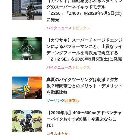
【カワサキ】躍動感あふれるスタイリン
グのスーパーネイキッドモデル
「Z250」「Z400」を2026年9月5日(土)
に発売
バイクニュース
トピックス
【カワサキ】スーパーチャージドエンジ
ンによるパフォーマンスと、上質なライ
ディングフィールを高次元で両立する
「Z H2 SE」を2026年9月5日(土)に発売
バイクニュース
トピックス
真夏のバイクツーリングは朝派？夕方
派？時間帯ごとのメリット・デメリット
を徹底比較
ツーリング
お役立ち
【2026年版】400〜500ccアドベンチャ
ーバイクおすすめ8選！今選ぶならこ
れ！
コラム
まとめ