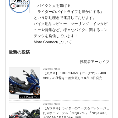
「バイクと人を繋げる」
「ライダーのバイクライフを豊かにする」
という活動理念で運営しております。
バイク用品レビュー、ツーリング、インタビ
ューや特集など、様々なバイクに関するコン
テンツを発信しています！
Moto Connectについて
最新の投稿
投稿者アーカイブ
2026年8月5日
【スズキ】「BURGMAN（バーグマン）400
ABS」の仕様を一部変更して8月18日発売
バイクニュース
2026年8月3日
【カワサキ】ライダーのニーズをパッケージし
たスポーツモデル「Ninja 250」「Ninja 400」
を2026年9月5日(土)に発売