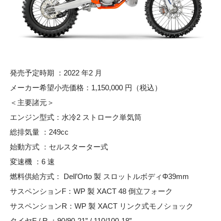
発売予定時期 ：2022 年2 月
メーカー希望小売価格：1,150,000 円（税込）
＜主要諸元＞
エンジン型式：水冷2 ストローク単気筒
総排気量 ：249cc
始動方式 ：セルスターター式
変速機 ：6 速
燃料供給方式： Dell’Orto 製 スロットルボディΦ39mm
サスペンションF：WP 製 XACT 48 倒立フォーク
サスペンションR：WP 製 XACT リンク式モノショック
タイヤF / R ：90/90-21” / 110/100-18”