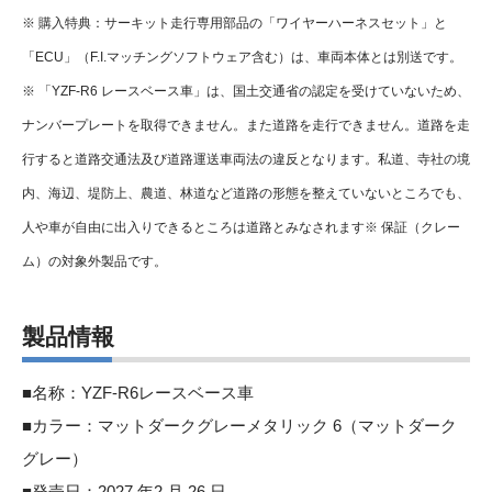
※ 購入特典：サーキット走行専用部品の「ワイヤーハーネスセット」と
「ECU」（F.I.マッチングソフトウェア含む）は、車両本体とは別送です。
※ 「YZF-R6 レースベース車」は、国土交通省の認定を受けていないため、
ナンバープレートを取得できません。また道路を走行できません。道路を走
行すると道路交通法及び道路運送車両法の違反となります。私道、寺社の境
内、海辺、堤防上、農道、林道など道路の形態を整えていないところでも、
人や車が自由に出入りできるところは道路とみなされます※ 保証（クレー
ム）の対象外製品です。
製品情報
■名称：YZF-R6レースベース車
■カラー：マットダークグレーメタリック 6（マットダーク
グレー）
■発売日：2027 年2 月 26 日