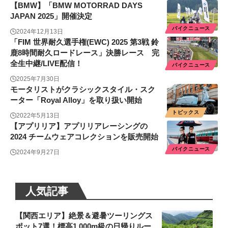
【BMW】「BMW MOTORRAD DAYS
JAPAN 2025」開催決定
バイクニュース
2024年12月13日
「FIM 世界耐久選手権(EWC) 2025 第3戦 鈴
鹿8時間耐久ロードレース」決勝レース 完
全生中継/LIVE配信！
バイクニュース
2025年7月30日
モータリストがクラシックスタイル・スク
ーター「Royal Alloy」を取り扱い開始
トピックス
2022年5月13日
【アプリリア】アプリリアレーシングの
2024 チームウェアコレクションを販売開始
バイクニュース
2024年9月27日
人気記事
【関西エリア】絶景＆避暑ツーリングス
ポット7選！標高1,000m級の日帰りルー