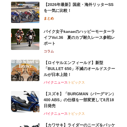
【2026年最新】国産・海外リッターSS
を一気に比較！
まとめ
バイク女子kanaeのハッピーモーターラ
イフVol.36 夏のカブ耐久レース参戦レ
ポート
コラム
【ロイヤルエンフィールド】新型
「BULLET 650」不滅のオールドスクー
ルが⽇本上陸！
バイクニュース
トピックス
【スズキ】「BURGMAN（バーグマン）
400 ABS」の仕様を一部変更して8月18
日発売
バイクニュース
トピックス
【カワサキ】ライダーのニーズをパッケ