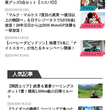
策グッズ3点セット【コスパ◎】
アイテム
2023年5月23日
「マルク・マルケス 7度目の真実 〜復活以
上の物語〜」を日テレジータスで12/19(金)
放送！26年元日からは2025 MotoGP決勝を
バイクニュース
一挙放送！
2025年12月1日
【ハーレーダビッドソン】抽選で1名に「ナ
イトスター」が当たるキャンペーン開催！
バイクニュース
2023年7月14日
人気記事
【関西エリア】絶景＆避暑ツーリングス
ポット7選！標高1,000m級の日帰りルー
ト
2026年7月21日
【ライダーの義務】ツーリングで食べた