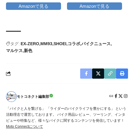
phone mount, 360度回転,
Amazonで見る
Amazonで見る
振動吸収, iPhone15 15Plus
15pro 15pro max,iphone
14/13/12/11/8/7/6 plus pro
max
タグ:
EX-ZERO
MM93
SHOEI
コラボ
バイクニュース
マルケス
新色
モトコネクト編集部
「バイクと人を繋げる」 「ライダーのバイクライフを豊かにする」 という
活動理念で運営しております。 バイク用品レビュー、ツーリング、インタ
ビューや特集など、様々なバイクに関するコンテンツを発信しています！
Moto Connectについて