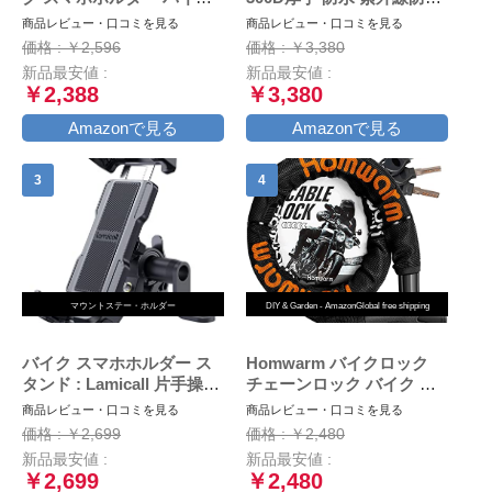
用スマホホルダー 携帯ホル
盗難防止 収納バッグ付き
商品レビュー・口コミを見る
商品レビュー・口コミを見る
ダー 振動吸収 マウント 対
(XXL, ブラック)
価格 : ￥2,596
価格 : ￥3,380
応 スマホ スタンド アルミ
新品最安値 :
新品最安値 :
製 マウント ハンドル ミラ
￥2,388
￥3,380
ー 原付 オートバイ 自転車
クイックホールド KDR-
Amazonで見る
Amazonで見る
M11C (Black)
マウントステー・ホルダー
DIY & Garden - AmazonGlobal free shipping
バイク スマホホルダー ス
Homwarm バイクロック
タンド : Lamicall 片手操作
チェーンロック バイク 自
オートバイ ワンタッチ ス
転車 ワイヤーロック φ(直
商品レビュー・口コミを見る
商品レビュー・口コミを見る
マートフォンホルダー, ミ
径)22mm×1200ｍｍ 頑丈
価格 : ￥2,699
価格 : ￥2,480
ラーマウント付き,バイク用
盗難防止 鍵3本セット (ブ
新品最安値 :
新品最安値 :
携帯ホルダー,原付 スマホ
ラック)
￥2,699
￥2,480
ホルダー, motorcycle