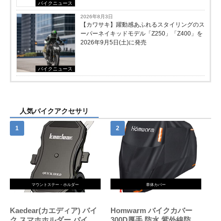
バイクニュース
2026年8月3日
【カワサキ】躍動感あふれるスタイリングのス
ーパーネイキッドモデル「Z250」「Z400」を
2026年9月5日(土)に発売
バイクニュース
人気バイクアクセサリ
マウントステー・ホルダー
車体カバー
Kaedear(カエディア) バイ
Homwarm バイクカバー
ク スマホホルダー バイク
300D厚手 防水 紫外線防止