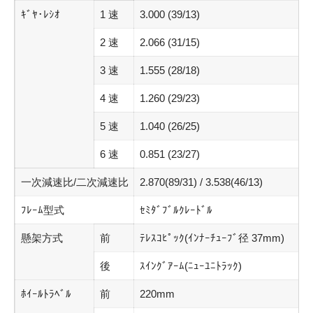
ｷﾞﾔ･ﾚｼｵ
1 速
3.000 (39/13)
2 速
2.066 (31/15)
3 速
1.555 (28/18)
4 速
1.260 (29/23)
5 速
1.040 (26/25)
6 速
0.851 (23/27)
一次減速比/二次減速比
2.870(89/31) / 3.538(46/13)
ﾌﾚｰﾑ型式
ｾﾐﾀﾞﾌﾞﾙｸﾚｰﾄﾞﾙ
懸架方式
前
ﾃﾚｽｺﾋﾟｯｸ(ｲﾝﾅｰﾁｭｰﾌﾞ径 37mm)
後
ｽｲﾝｸﾞｱｰﾑ(ﾆｭｰﾕﾆﾄﾗｯｸ)
ﾎｲｰﾙﾄﾗﾍﾞﾙ
前
220mm