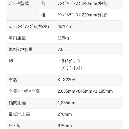
ﾌﾞﾚｰｷ型式
前
ｼﾝｸﾞﾙﾃﾞｨｽｸ 240mm(外径)
後
ｼﾝｸﾞﾙﾃﾞｨｽｸ 220mm(外径)
ｽﾃｱﾘﾝｸﾞｱﾝｸﾞﾙ(右/左)
45°/ 45°
車両重量
119kg
燃料ﾀﾝｸ容量
7.6L
ｶﾗｰ
・ﾗｲﾑｸﾞﾘｰﾝ
・ﾌﾞﾗｲﾄﾎﾜｲﾄ
車名
KLX230R
全長×全幅×全高
2,035mm×845mm×1,185mm
軸間距離
1,355mm
最低地上高
270mm
ｼｰﾄ高
875mm