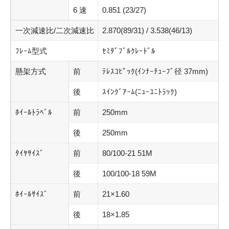
6 速
0.851 (23/27)
一次減速比/二次減速比
2.870(89/31) / 3.538(46/13)
ﾌﾚｰﾑ型式
ｾﾐﾀﾞﾌﾞﾙｸﾚｰﾄﾞﾙ
懸架方式
前
ﾃﾚｽｺﾋﾟｯｸ(ｲﾝﾅｰﾁｭｰﾌﾞ径 37mm)
後
ｽｲﾝｸﾞｱｰﾑ(ﾆｭｰﾕﾆﾄﾗｯｸ)
ﾎｲｰﾙﾄﾗﾍﾞﾙ
前
250mm
後
250mm
ﾀｲﾔｻｲｽﾞ
前
80/100-21 51M
後
100/100-18 59M
ﾎｲｰﾙｻｲｽﾞ
前
21×1.60
後
18×1.85