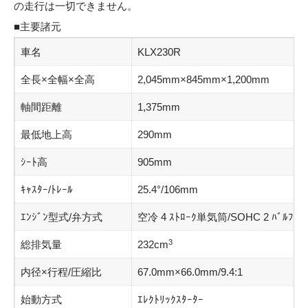
の走行は一切できません。
■主要諸元
車名
KLX230R
全長×全幅×全高
2,045mm×845mm×1,200mm
軸間距離
1,375mm
最低地上高
290mm
ｼｰﾄ高
905mm
ｷｬｽﾀｰ/ﾄﾚｰﾙ
25.4°/106mm
ｴﾝｼﾞﾝ型式/弁方式
空冷 4 ｽﾄﾛｰｸ単気筒/SOHC 2 ﾊﾞﾙﾌﾞ
3
総排気量
232cm
内径×行程/圧縮比
67.0mm×66.0mm/9.4:1
始動方式
ｴﾚｸﾄﾘｯｸｽﾀｰﾀｰ