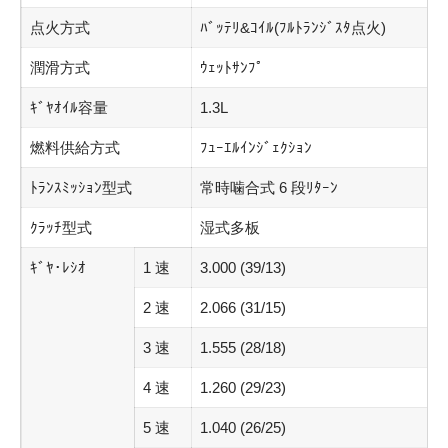
点火方式
ﾊﾞｯﾃﾘ&ｺｲﾙ(ﾌﾙﾄﾗﾝｼﾞｽﾀ点火)
潤滑方式
ｳｪｯﾄｻﾝﾌﾟ
ｷﾞﾔｵｲﾙ容量
1.3L
燃料供給方式
ﾌｭｰｴﾙｲﾝｼﾞｪｸｼｮﾝ
ﾄﾗﾝｽﾐｯｼｮﾝ型式
常時噛合式 6 段ﾘﾀｰﾝ
ｸﾗｯﾁ型式
湿式多板
ｷﾞﾔ･ﾚｼｵ
1 速
3.000 (39/13)
2 速
2.066 (31/15)
3 速
1.555 (28/18)
4 速
1.260 (29/23)
5 速
1.040 (26/25)