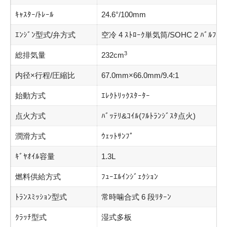
ｷｬｽﾀｰ/ﾄﾚｰﾙ
24.6°/100mm
ｴﾝｼﾞﾝ型式/弁方式
空冷 4 ｽﾄﾛｰｸ単気筒/SOHC 2 ﾊﾞﾙﾌﾞ
3
総排気量
232cm
内径×行程/圧縮比
67.0mm×66.0mm/9.4:1
始動方式
ｴﾚｸﾄﾘｯｸｽﾀｰﾀｰ
点火方式
ﾊﾞｯﾃﾘ&ｺｲﾙ(ﾌﾙﾄﾗﾝｼﾞｽﾀ点火)
潤滑方式
ｳｪｯﾄｻﾝﾌﾟ
ｷﾞﾔｵｲﾙ容量
1.3L
燃料供給方式
ﾌｭｰｴﾙｲﾝｼﾞｪｸｼｮﾝ
ﾄﾗﾝｽﾐｯｼｮﾝ型式
常時噛合式 6 段ﾘﾀｰﾝ
ｸﾗｯﾁ型式
湿式多板