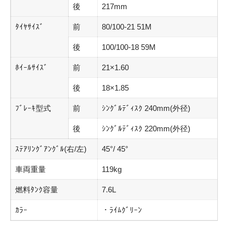
後
217mm
ﾀｲﾔｻｲｽﾞ
前
80/100-21 51M
後
100/100-18 59M
ﾎｲｰﾙｻｲｽﾞ
前
21×1.60
後
18×1.85
ﾌﾞﾚｰｷ型式
前
ｼﾝｸﾞﾙﾃﾞｨｽｸ 240mm(外径)
後
ｼﾝｸﾞﾙﾃﾞｨｽｸ 220mm(外径)
ｽﾃｱﾘﾝｸﾞｱﾝｸﾞﾙ(右/左)
45°/ 45°
車両重量
119kg
燃料ﾀﾝｸ容量
7.6L
ｶﾗｰ
・ﾗｲﾑｸﾞﾘｰﾝ