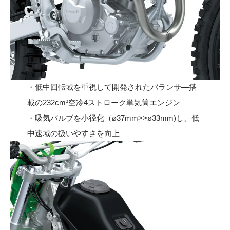
・低中回転域を重視して開発されたバランサ―搭
載の232cm³空冷4ストローク単気筒エンジン
・吸気バルブを小径化（ø37mm>>ø33mm)し、低
中速域の扱いやすさを向上