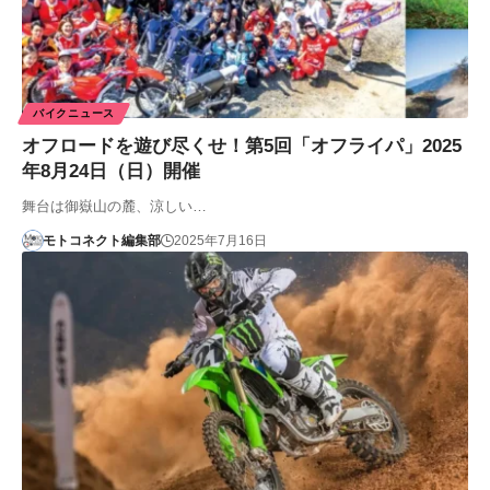
バイクニュース
オフロードを遊び尽くせ！第5回「オフライパ」2025
年8月24日（日）開催
舞台は御嶽山の麓、涼しい…
モトコネクト編集部
2025年7月16日