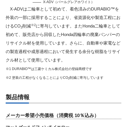
X-ADV（パールグレアホワイト）
X-ADVは二輪車として初めて、着色済みのDURABIO™を
外装の一部に採用することにより、省資源化や製造工程にお
※2
けるCO
削減
に寄与しています。またHonda二輪車として
2
初めて、販売店から回収したHonda四輪車の廃棄バンパーの
リサイクル材を使用しています。さらに、自動車や家電など
の製造過程や成形過程において発生する余分な樹脂をリサイ
クル材として使用しています。
※1 DURABIO™は三菱ケミカル株式会社の登録商標です
※2 塗装の工程がなくなることによりCO
削減に寄与しています
2
製品情報
メーカー希望小売価格
（消費税 10％込み）