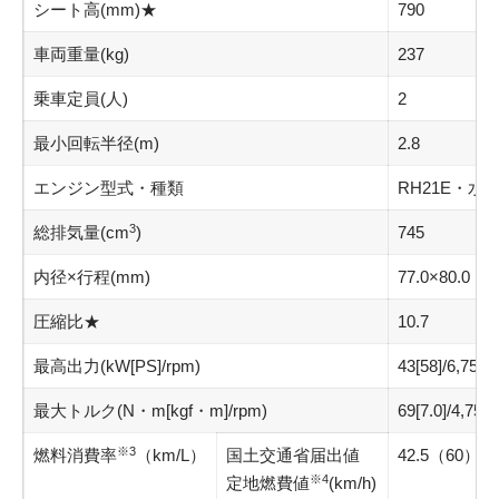
シート高(mm)★
790
車両重量(kg)
237
乗車定員(人)
2
最小回転半径(m)
2.8
エンジン型式・種類
RH21E・水
3
総排気量(cm
)
745
内径×行程(mm)
77.0×80.0
圧縮比★
10.7
最高出力(kW[PS]/rpm)
43[58]/6,750
最大トルク(N・m[kgf・m]/rpm)
69[7.0]/4,750
※3
燃料消費率
（km/L）
国土交通省届出値
42.5（60
※4
定地燃費値
(km/h)