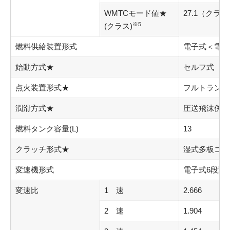
WMTCモード値★
27.1（クラ
※5
(クラス)
燃料供給装置形式
電子式＜電子
始動方式★
セルフ式
点火装置形式★
フルトランジ
潤滑方式★
圧送飛沫併用
燃料タンク容量(L)
13
クラッチ形式★
湿式多板コイ
変速機形式
電子式6段変
変速比
1 速
2.666
2 速
1.904