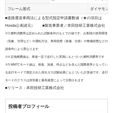
フレーム形式
ダイヤモンド
■道路運送車両法による型式指定申請書数値（★の項目は
Honda公表諸元） ■製造事業者／本田技研工業株式会社
※3 燃料消費率は定められた試験条件のもとでの値です。お客様の使用環境
（気象、渋滞など）や運転方法、車両状態（装備、仕様）や整備状態などの
諸条件により異なります
※4 定地燃費値は、車速一定で走行した実測にもとづいた燃料消費率です
※5 WMTCモード値は、発進、加速、停止などを含んだ国際基準となってい
る走行モードで測定された排出ガス試験結果にもとづいた計算値です。走行
モードのクラスは排気量と最高速度によって分類されます
■リリース：
本田技研工業株式会社
投稿者プロフィール