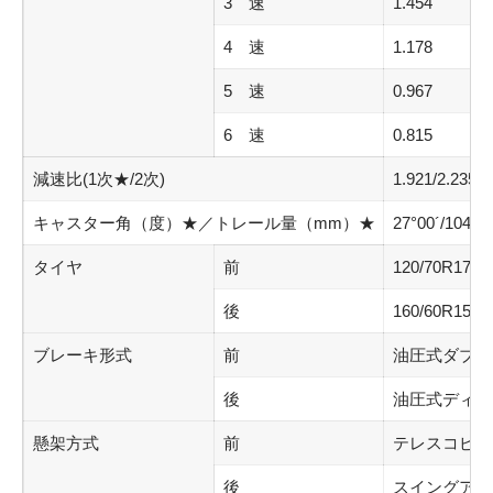
3 速
1.454
4 速
1.178
5 速
0.967
6 速
0.815
減速比(1次★/2次)
1.921/2.235
キャスター角（度）★／トレール量（mm）★
27°00´/104
タイヤ
前
120/70R17M/
後
160/60R15M/
ブレーキ形式
前
油圧式ダブル
後
油圧式ディス
懸架方式
前
テレスコピッ
後
スイングアー