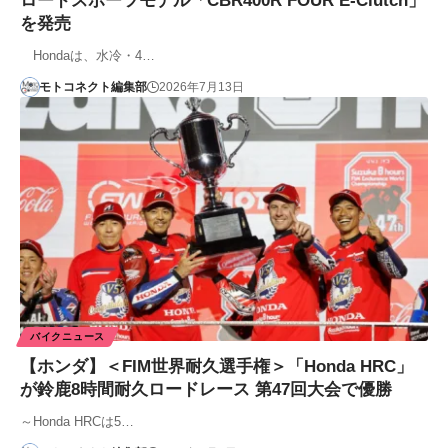
ロードスポーツモデル「CBR400R FOUR E-Clutch」
を発売
Hondaは、水冷・4…
モトコネクト編集部
2026年7月13日
バイクニュース
【ホンダ】＜FIM世界耐久選手権＞「Honda HRC」
が鈴鹿8時間耐久ロードレース 第47回大会で優勝
～Honda HRCは5…