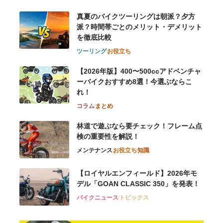
真夏のバイクツーリングは朝派？夕方
派？時間帯ごとのメリット・デメリット
を徹底比較
ツーリング
お役立ち
【2026年版】400〜500ccアドベンチャ
ーバイクおすすめ8選！今選ぶならこ
れ！
コラム
まとめ
林道で遊ぶなら要チェック！フレーム点
検の重要性を解説！
メンテナンス
お役立ち
知識
【ロイヤルエンフィールド】2026年モ
デル「GOAN CLASSIC 350」を発表！
バイクニュース
トピックス