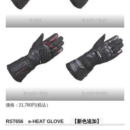
BLACK
BLACK / BLUE
BLACK / RED
BLACK WHITE
価格：21,780円(税込）
RST656 e-HEAT GLOVE
【新色追加】