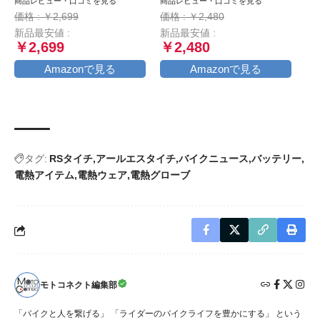
商品レビュー・口コミを見る
商品レビュー・口コミを見る
マートフォンホルダー, ミ
径)22mm×1200ｍｍ 頑丈
価格 : ￥2,699
価格 : ￥2,480
ラーマウント付き,バイク用
盗難防止 鍵3本セット (ブ
新品最安値 :
新品最安値 :
携帯ホルダー,原付 スマホ
ラック)
￥2,699
￥2,480
ホルダー, motorcycle
phone mount, 360度回転,
Amazonで見る
Amazonで見る
振動吸収, iPhone15 15Plus
15pro 15pro max,iphone
14/13/12/11/8/7/6 plus pro
max
タグ:
RSタイチ
アールエスタイチ
バイクニュース
バッテリー
電熱アイテム
電熱ウェア
電熱グローブ
モトコネクト編集部
「バイクと人を繋げる」 「ライダーのバイクライフを豊かにする」 という