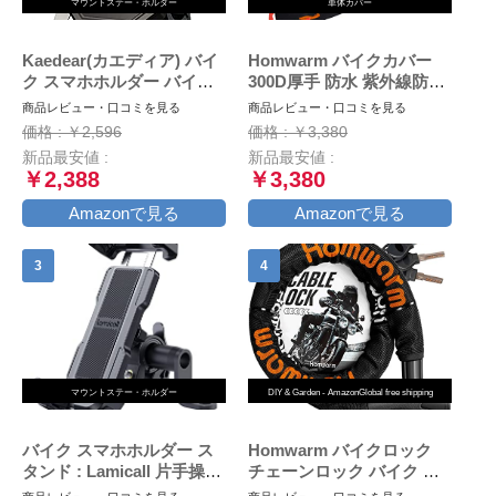
マウントステー・ホルダー
車体カバー
Kaedear(カエディア) バイ
Homwarm バイクカバー
ク スマホホルダー バイク
300D厚手 防水 紫外線防止
用スマホホルダー 携帯ホル
盗難防止 収納バッグ付き
商品レビュー・口コミを見る
商品レビュー・口コミを見る
ダー 振動吸収 マウント 対
(XXL, ブラック)
価格 : ￥2,596
価格 : ￥3,380
応 スマホ スタンド アルミ
新品最安値 :
新品最安値 :
製 マウント ハンドル ミラ
￥2,388
￥3,380
ー 原付 オートバイ 自転車
クイックホールド KDR-
Amazonで見る
Amazonで見る
M11C (Black)
マウントステー・ホルダー
DIY & Garden - AmazonGlobal free shipping
バイク スマホホルダー ス
Homwarm バイクロック
タンド : Lamicall 片手操作
チェーンロック バイク 自
オートバイ ワンタッチ ス
転車 ワイヤーロック φ(直