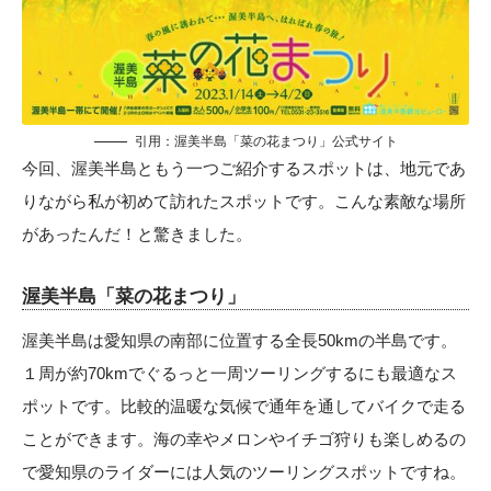
引用：
渥美半島「菜の花まつり」公式サイト
今回、渥美半島ともう一つご紹介するスポットは、地元であ
りながら私が初めて訪れたスポットです。こんな素敵な場所
があったんだ！と驚きました。
渥美半島「菜の花まつり」
渥美半島は愛知県の南部に位置する全長50kmの半島です。
１周が約70kmでぐるっと一周ツーリングするにも最適なス
ポットです。比較的温暖な気候で通年を通してバイクで走る
ことができます。海の幸やメロンやイチゴ狩りも楽しめるの
で愛知県のライダーには人気のツーリングスポットですね。