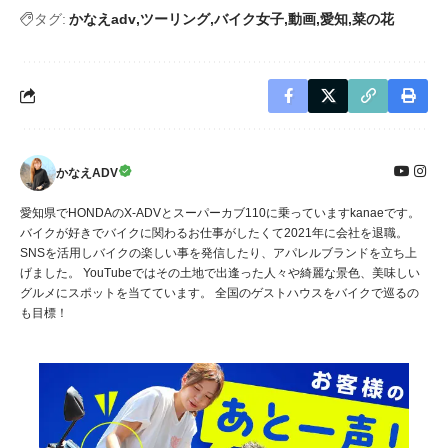
タグ:
かなえadv
ツーリング
バイク女子
動画
愛知
菜の花
かなえADV
愛知県でHONDAのX-ADVとスーパーカブ110に乗っていますkanaeです。
バイクが好きでバイクに関わるお仕事がしたくて2021年に会社を退職。
SNSを活用しバイクの楽しい事を発信したり、アパレルブランドを立ち上
げました。 YouTubeではその土地で出逢った人々や綺麗な景色、美味しい
グルメにスポットを当てています。 全国のゲストハウスをバイクで巡るの
も目標！