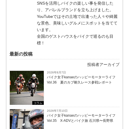
SNSを活用しバイクの楽しい事を発信した
り、アパレルブランドを立ち上げました。
YouTubeではその土地で出逢った人々や綺麗
な景色、美味しいグルメにスポットを当てて
います。
全国のゲストハウスをバイクで巡るのも目
標！
最新の投稿
投稿者アーカイブ
2026年8月7日
バイク女子kanaeのハッピーモーターライフ
Vol.36 夏のカブ耐久レース参戦レポート
コラム
2026年7月10日
バイク女子kanaeのハッピーモーターライフ
Vol.35 X-ADVとバイク旅 石川県〜長野県