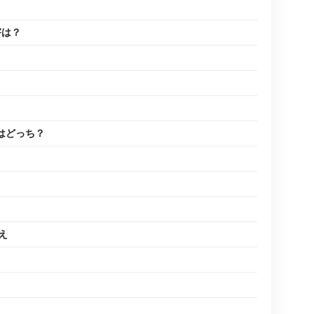
害は？
！
はどっち？
え