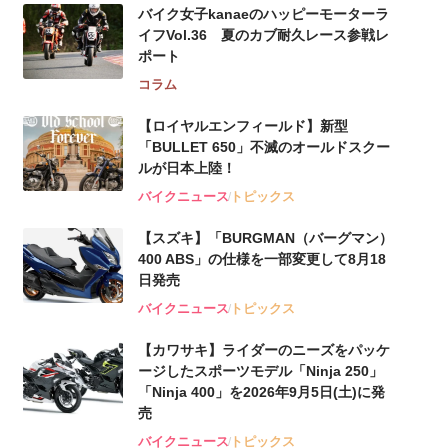
バイク女子kanaeのハッピーモーターラ
イフVol.36 夏のカブ耐久レース参戦レ
ポート
コラム
【ロイヤルエンフィールド】新型
「BULLET 650」不滅のオールドスクー
ルが⽇本上陸！
バイクニュース
トピックス
【スズキ】「BURGMAN（バーグマン）
400 ABS」の仕様を一部変更して8月18
日発売
バイクニュース
トピックス
【カワサキ】ライダーのニーズをパッケ
ージしたスポーツモデル「Ninja 250」
「Ninja 400」を2026年9月5日(土)に発
売
バイクニュース
トピックス