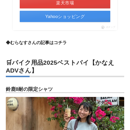
楽天市場
Yahooショッピング
ポチップ
◆むらなすさんの記事は
コチラ
🛒バイク用品2025ベストバイ【かなえ
ADVさん】
鈴鹿8耐の限定シャツ