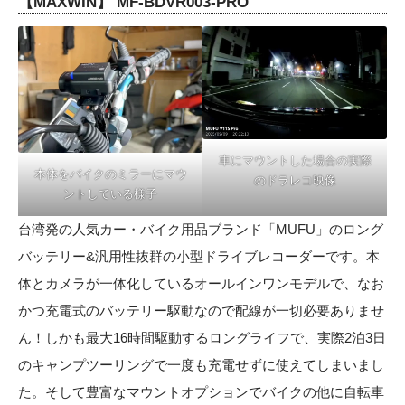
【
MAXWIN】 MF-BDVR003-PRO
車にマウントした場合の実際
本体をバイクのミラーにマウ
のドラレコ映像
ントしている様子
台湾発の人気カー・バイク用品ブランド「MUFU」のロング
バッテリー&汎用性抜群の小型ドライブレコーダーです。本
体とカメラが一体化しているオールインワンモデルで、なお
かつ充電式のバッテリー駆動なので配線が一切必要ありませ
ん！しかも最大16時間駆動するロングライフで、実際2泊3日
のキャンプツーリングで一度も充電せずに使えてしまいまし
た。そして豊富なマウントオプションでバイクの他に自転車