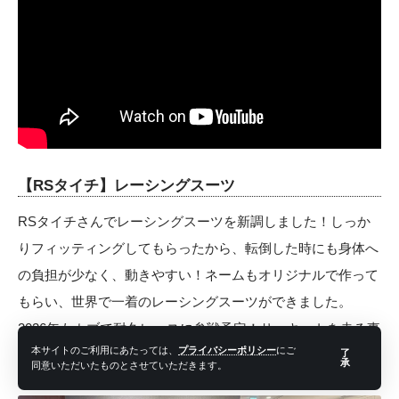
【RSタイチ】レーシングスーツ
RSタイチさんでレーシングスーツを新調しました！しっか
りフィッティングしてもらったから、転倒した時にも身体へ
の負担が少なく、動きやすい！ネームもオリジナルで作って
もらい、世界で一着のレーシングスーツができました。
2026年もカブで耐久レースに参戦予定！サーキットを走る事
本サイトのご利用にあたっては、
プライバシーポリシー
にご
了
で、ブレーキなアクセスワークの練習になり、公道での視野
承
同意いただいたものとさせていただきます。
も広がりました。綺麗に速く走れるように、練習したいな。