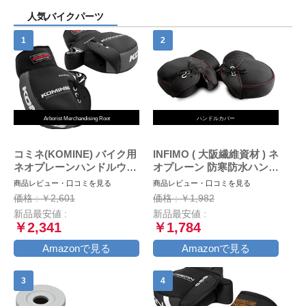
人気バイクパーツ
Arborist Merchandising Root
ハンドルカバー
コミネ(KOMINE) バイク用
INFIMO ( 大阪繊維資材 ) ネ
ネオプレーンハンドルウォ
オプレーン 防寒防水ハンド
ーマー/ハンドルカバー ブ
ルカバー ブラック WNHC-
商品レビュー・口コミを見る
商品レビュー・口コミを見る
ラック/グレー フリー AK-
03
価格 : ￥2,601
価格 : ￥1,982
021 345
新品最安値 :
新品最安値 :
￥2,341
￥1,784
Amazonで見る
Amazonで見る