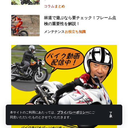
コラム
まとめ
林道で遊ぶなら要チェック！フレーム点
検の重要性を解説！
メンテナンス
お役立ち
知識
本サイトのご利用にあたっては、
プライバシーポリシー
にご
了
承
同意いただいたものとさせていただきます。