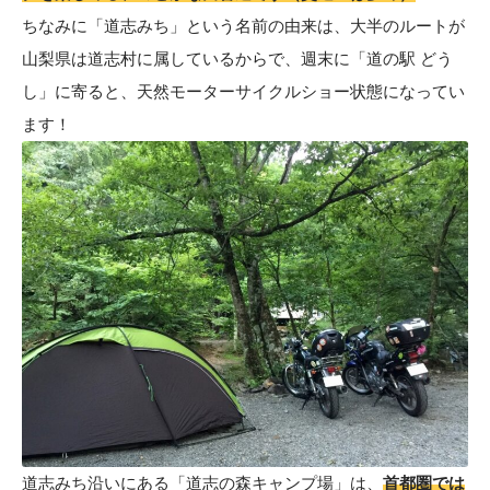
ちなみに「道志みち」という名前の由来は、大半のルートが
山梨県は道志村に属しているからで、週末に
「道の駅 どう
し」
に寄ると、天然モーターサイクルショー状態になってい
ます！
道志みち沿いにある
「道志の森キャンプ場」
は、
首都圏では