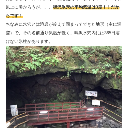
以上に暑かろうが、、、
鳴沢氷穴の平均気温は3度！！だか
らです！
ちなみに氷穴とは溶岩が冷えて固まってできた地形（主に洞
窟）で、その名前通り気温が低く、鳴沢氷穴内には365日溶
けない氷柱があります。