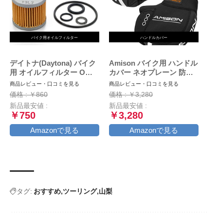
バイク用オイルフィルター
ハンドルカバー
デイトナ(Daytona) バイク
Amison バイク用 ハンドル
用 オイルフィルター Oリ
カバー ネオプレーン 防寒
ング ドレンワッシャー ア
防水 防風 ハンドルウォー
商品レビュー・口コミを見る
商品レビュー・口コミを見る
ドレスV125/G/S 等 オイル
マー 保温 反射コーティン
価格 : ￥860
価格 : ￥3,280
交換パーフェクトセット
グ付き
新品最安値 :
新品最安値 :
18058 通しNo:S-36
￥750
￥3,280
Amazonで見る
Amazonで見る
タグ:
おすすめ
ツーリング
山梨