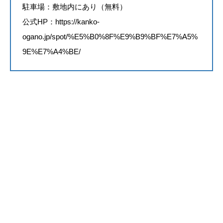
駐車場：敷地内にあり（無料）
公式HP：
https://kanko-
ogano.jp/spot/%E5%B0%8F%E9%B9%BF%E7%A5%
9E%E7%A4%BE/