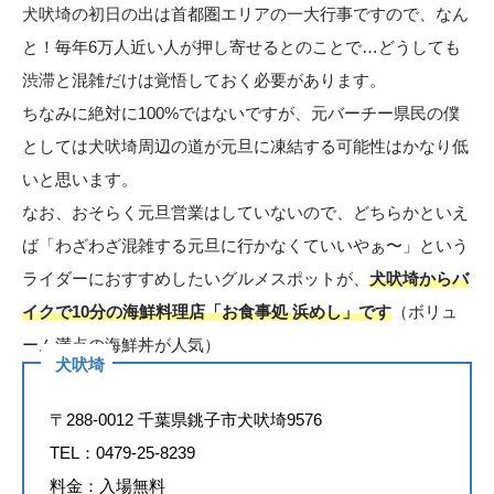
犬吠埼の初日の出は首都圏エリアの一大行事ですので、なん
と！毎年6万人近い人が押し寄せるとのことで…どうしても
渋滞と混雑だけは覚悟しておく必要があります。
ちなみに絶対に100%ではないですが、元バーチー県民の僕
としては犬吠埼周辺の道が元旦に凍結する可能性はかなり低
いと思います。
なお、おそらく元旦営業はしていないので、どちらかといえ
ば「わざわざ混雑する元旦に行かなくていいやぁ〜」という
ライダーにおすすめしたいグルメスポットが、
犬吠埼からバ
イクで10分の海鮮料理店「お食事処 浜めし」です
（ボリュ
ーム満点の海鮮丼が人気）
犬吠埼
〒288-0012 千葉県銚子市犬吠埼9576
TEL：0479-25-8239
料金：入場無料