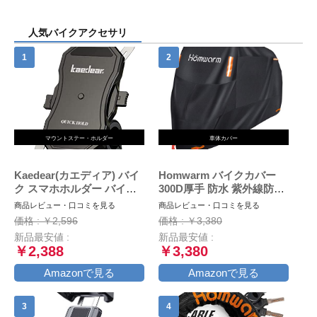
人気バイクアクセサリ
マウントステー・ホルダー
車体カバー
Kaedear(カエディア) バイ
Homwarm バイクカバー
ク スマホホルダー バイク
300D厚手 防水 紫外線防止
用スマホホルダー 携帯ホル
盗難防止 収納バッグ付き
商品レビュー・口コミを見る
商品レビュー・口コミを見る
ダー 振動吸収 マウント 対
(XXL, ブラック)
価格 : ￥2,596
価格 : ￥3,380
応 スマホ スタンド アルミ
新品最安値 :
新品最安値 :
製 マウント ハンドル ミラ
￥2,388
￥3,380
ー 原付 オートバイ 自転車
クイックホールド KDR-
Amazonで見る
Amazonで見る
M11C (Black)