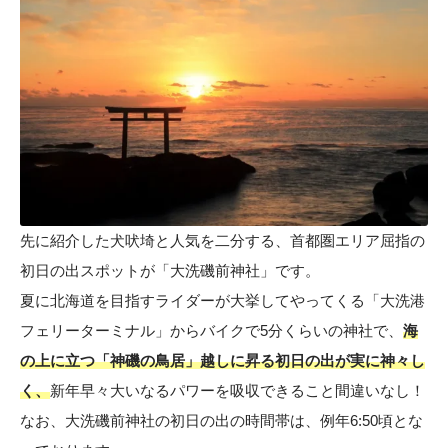
先に紹介した犬吠埼と人気を二分する、首都圏エリア屈指の
初日の出スポットが「大洗磯前神社」です。
夏に北海道を目指すライダーが大挙してやってくる「大洗港
フェリーターミナル」からバイクで5分くらいの神社で、
海
の上に立つ「神磯の鳥居」越しに昇る初日の出が実に神々し
く、
新年早々大いなるパワーを吸収できること間違いなし！
なお、大洗磯前神社の初日の出の時間帯は、例年6:50頃とな