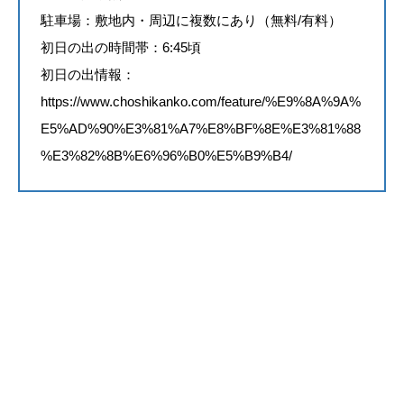
駐車場：敷地内・周辺に複数にあり（無料/有料）
初日の出の時間帯：6:45頃
初日の出情報：
https://www.choshikanko.com/feature/%E9%8A%9A%
E5%AD%90%E3%81%A7%E8%BF%8E%E3%81%88
%E3%82%8B%E6%96%B0%E5%B9%B4/