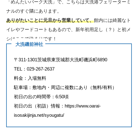
「めんたいパーク大洗」で、こちらは大洗港フェリーターミ
ナルのすぐ隣にあります。
ありがたいことに元旦から営業していて、
館内には綺麗なト
イレやフードコートもあるので、新年初用足し（？）と初メ
シはここで決まりです！
大洗磯前神社
〒311-1301茨城県東茨城郡大洗町磯浜町6890
TEL：029-267-2637
料金：入場無料
駐車場：敷地内・周辺に複数にあり（無料/有料）
初日の出の時間帯：6:50頃
初日の出（初詣）情報：
https://www.oarai-
isosakijinja.net/syougatu/