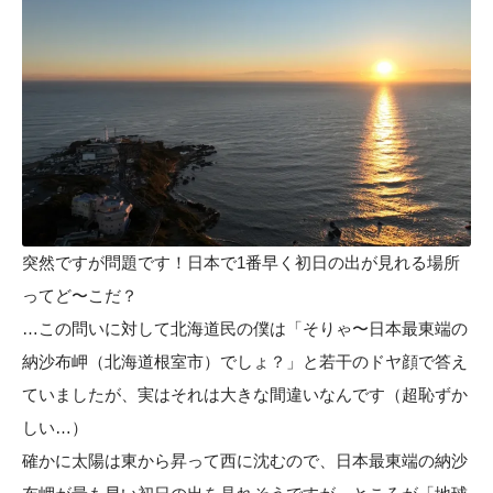
突然ですが問題です！日本で1番早く初日の出が見れる場所
ってど〜こだ？
…この問いに対して北海道民の僕は「そりゃ〜日本最東端の
納沙布岬（北海道根室市）でしょ？」と若干のドヤ顔で答え
ていましたが、実はそれは大きな間違いなんです（超恥ずか
しい…）
確かに太陽は東から昇って西に沈むので、日本最東端の納沙