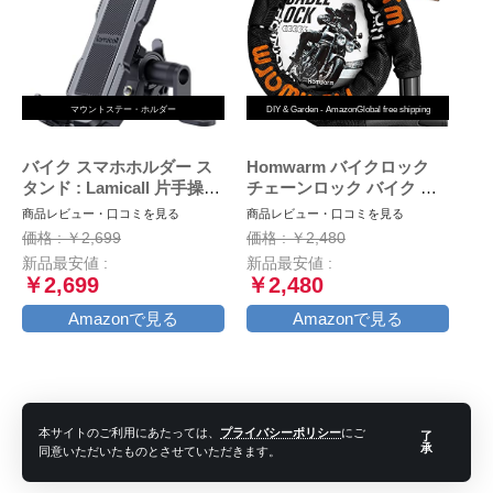
マウントステー・ホルダー
DIY & Garden - AmazonGlobal free shipping
バイク スマホホルダー ス
Homwarm バイクロック
タンド : Lamicall 片手操作
チェーンロック バイク 自
オートバイ ワンタッチ ス
転車 ワイヤーロック φ(直
商品レビュー・口コミを見る
商品レビュー・口コミを見る
マートフォンホルダー, ミ
径)22mm×1200ｍｍ 頑丈
価格 : ￥2,699
価格 : ￥2,480
ラーマウント付き,バイク用
盗難防止 鍵3本セット (ブ
新品最安値 :
新品最安値 :
携帯ホルダー,原付 スマホ
ラック)
￥2,699
￥2,480
ホルダー, motorcycle
phone mount, 360度回転,
Amazonで見る
Amazonで見る
振動吸収, iPhone15 15Plus
15pro 15pro max,iphone
14/13/12/11/8/7/6 plus pro
max
本サイトのご利用にあたっては、
プライバシーポリシー
にご
了
承
同意いただいたものとさせていただきます。
タグ:
おすすめ
ツーリング
初日の出
初詣
新年
東日本