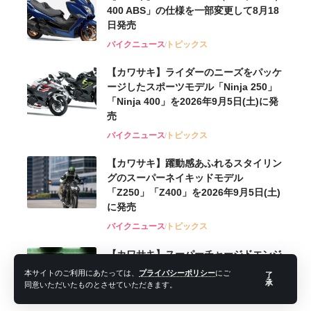
400 ABS」の仕様を一部変更して8月18
日発売
バイクニュース
トピックス
【カワサキ】ライダーのニーズをパッケ
ージしたスポーツモデル「Ninja 250」
「Ninja 400」を2026年9月5日(土)に発
売
バイクニュース
トピックス
【カワサキ】躍動感あふれるスタイリン
グのスーパーネイキッドモデル
「Z250」「Z400」を2026年9月5日(土)
に発売
バイクニュース
トピックス
【カワサキ】スーパーチャージドエンジ
ンによるパフォーマンスと、上質なライ
本サイトのご利用にあたっては、
プライバシーポリシー
にご
了
ディングフィールを高次元で両立する
承
同意いただいたものとさせていただきます。
「Z H2 SE」を2026年9月5日(土)に発売