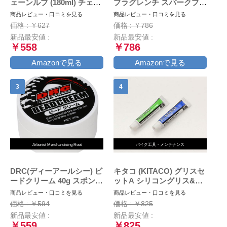
ェーンルブ (180ml) チェー
プラグレンチ スパークプラ
ン専用プレミアム潤滑剤 [
グレンチ バイク用
商品レビュー・口コミを見る
商品レビュー・口コミを見る
品番 ] 1068 [HTRC2.1]
(16mm・18mm・21mmに
価格 : ￥627
価格 : ￥786
対応) 収納袋付 8844
新品最安値 :
新品最安値 :
￥558
￥786
Amazonで見る
Amazonで見る
Arborist Merchandising Root
バイク工具・メンテナンス
DRC(ディーアールシー) ビ
キタコ (KITACO) グリスセ
ードクリーム 40g スポンジ
ットA シリコングリス&ブ
付属
レーキバッドグリス 各1本
商品レビュー・口コミを見る
商品レビュー・口コミを見る
AZ969-001
価格 : ￥594
価格 : ￥825
新品最安値 :
新品最安値 :
￥559
￥825