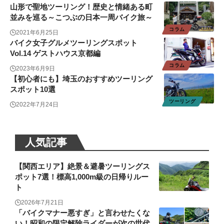
山形で聖地ツーリング！歴史と情緒ある町
並みを巡る～こつぶの日本一周バイク旅～
コラム
2021年6月25日
バイク女子グルメツーリングスポット
Vol.14 ゲストハウス京都編
コラム
2023年6月9日
【初心者にも】埼玉のおすすめツーリング
スポット10選
ツーリング
2022年7月24日
人気記事
【関西エリア】絶景＆避暑ツーリングス
ポット7選！標高1,000m級の日帰りルー
ト
2026年7月21日
「バイクマナー悪すぎ」と言わせたくな
い！昭和の限定解除ライダーが次の世代