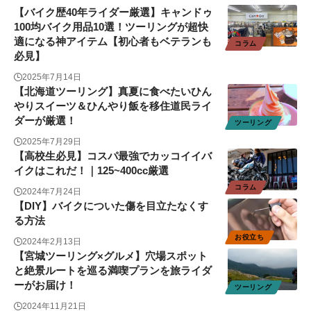
【バイク歴40年ライダー厳選】キャンドゥ
100均バイク用品10選！ツーリングが超快
適になる神アイテム【初心者もベテランも
コラム
必見】
2025年7月14日
【北海道ツーリング】真夏に食べたいひん
やりスイーツ＆ひんやり飯を移住道民ライ
ダーが厳選！
ツーリング
2025年7月29日
【高校生必見】コスパ最強でカッコイイバ
イクはこれだ！｜125~400cc厳選
コラム
2024年7月24日
【DIY】バイクについた傷を目立たなくす
る方法
お役立ち
2024年2月13日
【宮城ツーリング×グルメ】穴場スポット
と絶景ルートを巡る満喫プランを旅ライダ
ーがお届け！
ツーリング
2024年11月21日