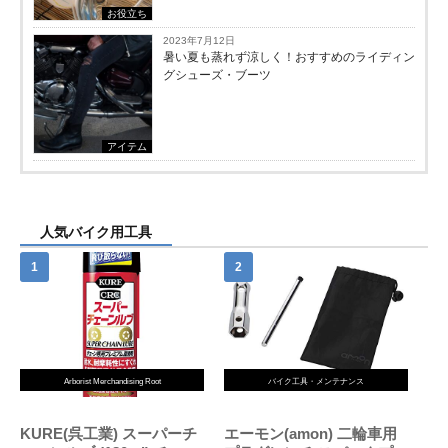
お役立ち
2023年7月12日
暑い夏も蒸れず涼しく！おすすめのライディン
グシューズ・ブーツ
アイテム
人気バイク用工具
Arborist Merchandising Root
バイク工具・メンテナンス
KURE(呉工業) スーパーチ
エーモン(amon) 二輪車用