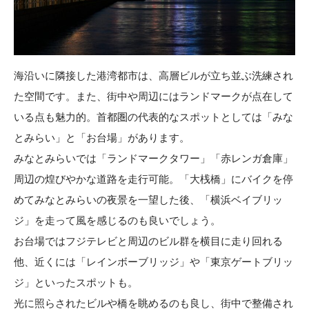
海沿いに隣接した港湾都市は、高層ビルが立ち並ぶ洗練され
た空間です。また、街中や周辺にはランドマークが点在して
いる点も魅力的。首都圏の代表的なスポットとしては「
みな
とみらい
」と「
お台場
」があります。
みなとみらいでは「
ランドマークタワー
」「
赤レンガ倉庫
」
周辺の煌びやかな道路を走行可能。「
大桟橋
」にバイクを停
めてみなとみらいの夜景を一望した後、「
横浜ベイブリッ
ジ
」を走って風を感じるのも良いでしょう。
お台場ではフジテレビと周辺のビル群を横目に走り回れる
他、近くには「
レインボーブリッジ
」や「
東京ゲートブリッ
ジ
」といったスポットも。
光に照らされたビルや橋を眺めるのも良し、街中で整備され