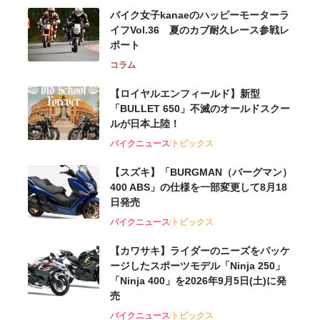
バイク女子kanaeのハッピーモーターラ
イフVol.36 夏のカブ耐久レース参戦レ
ポート
コラム
【ロイヤルエンフィールド】新型
「BULLET 650」不滅のオールドスクー
ルが⽇本上陸！
バイクニュース
トピックス
【スズキ】「BURGMAN（バーグマン）
400 ABS」の仕様を一部変更して8月18
日発売
バイクニュース
トピックス
【カワサキ】ライダーのニーズをパッケ
ージしたスポーツモデル「Ninja 250」
「Ninja 400」を2026年9月5日(土)に発
売
バイクニュース
トピックス