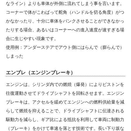
なライン）よりも車体が外側に流れてしまう事を言います。
コーナーで体がこわばって舵角（ハンドルを切る角度）がつ
かなかったり、十分に車体をバンクさせることができなかっ
たりする場合、あるいはコーナーへの進入速度が速すぎる場
合に生じやすい現象です。
使用例：アンダーステアでアウト側にはらんで（膨らんで）
しまった
エンブレ（エンジンブレーキ）
エンジンは、シリンダ内での燃焼（爆発）によりピストンを
往復運動させてドライブシャフトを回転させます。エンジン
ブレーキは、アクセルを緩めてエンジンへの燃料供給量を減
らして燃焼を抑えることで、ドライブシャフトに伝達される
駆動力を減らし、ギア比による抵抗を利用して車両に制動力
（ブレーキ）をかけて車速を落とす技術です。長い下り坂な