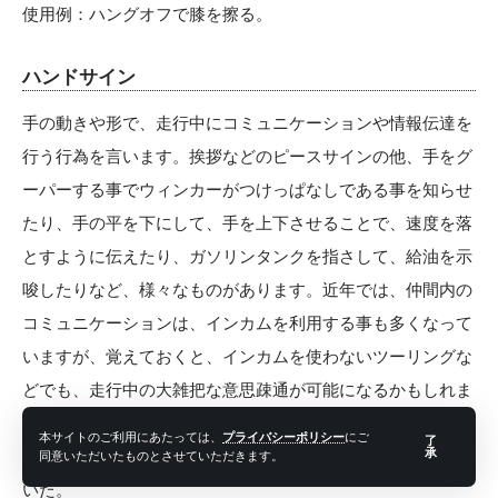
使用例：ハングオフで膝を擦る。
ハンドサイン
手の動きや形で、走行中にコミュニケーションや情報伝達を
行う行為を言います。挨拶などのピースサインの他、手をグ
ーパーする事でウィンカーがつけっぱなしである事を知らせ
たり、手の平を下にして、手を上下させることで、速度を落
とすように伝えたり、ガソリンタンクを指さして、給油を示
唆したりなど、様々なものがあります。近年では、仲間内の
コミュニケーションは、インカムを利用する事も多くなって
いますが、覚えておくと、インカムを使わないツーリングな
どでも、走行中の大雑把な意思疎通が可能になるかもしれま
せん。
本サイトのご利用にあたっては、
プライバシーポリシー
にご
了
承
使用例：対向車のハンドサインで、速度取締がある事に気づ
同意いただいたものとさせていただきます。
いた。