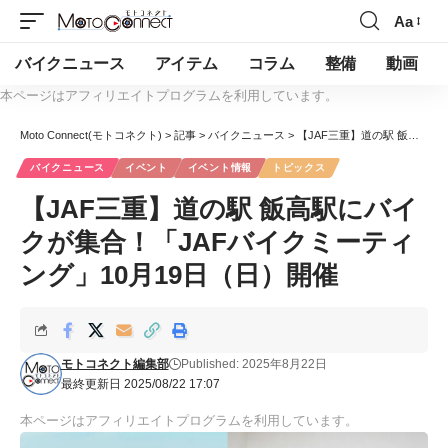
Aa
バイクニュース
アイテム
コラム
整備
動画
本ページはアフィリエイトプログラムを利用しています。
Moto Connect(モトコネクト)
>
記事
>
バイクニュース
>
【JAF三重】道の駅 飯高駅にバイクが集合！「JAFバイクミーティング」10月19日（日）開催
バイクニュース
イベント
イベント情報
トピックス
【JAF三重】道の駅 飯高駅にバイ
クが集合！「JAFバイクミーティ
ング」10月19日（日）開催
モトコネクト編集部
Published: 2025年8月22日
最終更新日 2025/08/22 17:07
本ページはアフィリエイトプログラムを利用しています。