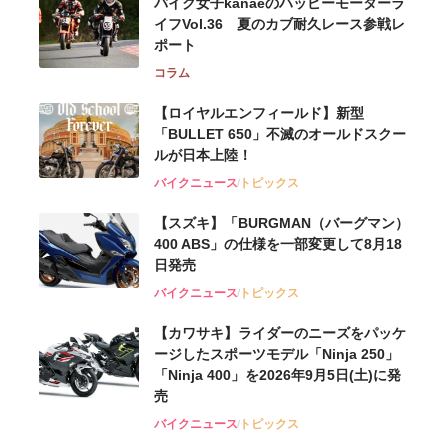
バイク女子kanaeのハッピーモーターラ
イフVol.36 夏のカブ耐久レース参戦レ
ポート
コラム
【ロイヤルエンフィールド】新型
「BULLET 650」不滅のオールドスクー
ルが⽇本上陸！
バイクニュース
トピックス
【スズキ】「BURGMAN（バーグマン）
400 ABS」の仕様を一部変更して8月18
日発売
バイクニュース
トピックス
【カワサキ】ライダーのニーズをパッケ
ージしたスポーツモデル「Ninja 250」
「Ninja 400」を2026年9月5日(土)に発
売
バイクニュース
トピックス