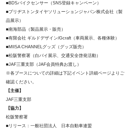
■BDSバイクセンサー（SNS登録キャンペーン）
■ブリヂストンタイヤソリューションジャパン株式会社（製
品展示）
■南海部品（製品展示・販売）
■有限会社 ギルドデザイン/Gcraft（車両展示、各種体験）
■MIISA CHANNELグッズ（グッズ販売）
■松阪警察署（白バイ展示、交通安全啓発活動）
■JAF三重支部（JAF会員特典お渡し）
※各ブースについての詳細は下記イベント詳細ページよりご
確認ください。
【主催】
JAF三重支部
【協力】
松阪警察署
■リリース：
一般社団法人 日本自動車連盟