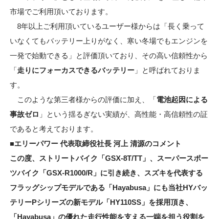
市場でご利用頂いております。
8年以上ご利用頂いているユーザー様からは「長く乗って
いなくてもバッテリー上りがなく、寒い冬場でもエンジンを
一発で始動できる」と評価頂いており、その高い信頼性から
「
走りにフォーカスできるバッテリー
」と呼ばれておりま
す。
このような第三者様からの評価に加え、「
電池起因による
事故ゼロ
」という揺るぎない実績が、高性能・高信頼性の証
であると考えております。
■エリーパワー 代表取締役社長 河上 清源のコメント
この度、ストリートバイク「GSX-8T/TT」、スーパースポー
ツバイク「GSX-R1000/R」に引き続き、スズキを代表する
フラッグシップモデルである「Hayabusa」にも当社HYバッ
テリーPシリーズの新モデル「HY110SS」を採用頂き、
「Hayabusa」の優れた走行性能を支える一端を担う役割を