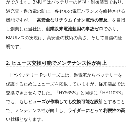
ができます。BMU
はバッテリーの監視・制御装置であり、
※1
過充電・過放電の防止、各セルの電圧バランスを維持させる
機能ですが、「
高安全なリチウムイオン電池の普及
」を目指
し創業した当社は、
創業以来電池起因の事故ゼロ
であり、
BMUレスの実現は、高安全の技術の高さ、そして自信の証
明です。
2. ヒューズ交換可能でメンテナンス性が向上
HYバッテリー Pシリーズには、過電流からバッテリーを
保護するためにヒューズを搭載していますが、従来製品では
交換できませんでした。「HY93SS」と同様に「HY110SS」
でも、
もしヒューズが作動しても交換可能な設計
とすること
で、メンテナンス性が向上し、
ライダーにとって利便性の高
い仕様
となります。