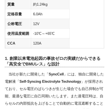
質量
約1.24kg
定格容量
6.0Ah
公称電圧
12V
使用温度範囲
-10℃～+65℃
CCA
120A
1. 創業以来電池起因の事故ゼロの実績だからできる
「高安全でBMUレス」な設計
当社が新たに開発した「
SyncCell
」には、独自に開発した
電解液「
Self-Syncing Electrolyte Technology
」が採用され
ており、セル電圧のばらつきが生じた場合でも自己抑制が可
能、最適な電圧に自己同期いたします。また過電圧時は、自
らセルの内部抵抗を上げることで自動的に電流遮断すること