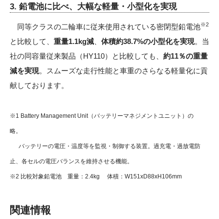
3. 鉛電池に比べ、大幅な軽量・小型化を実現
※2
同等クラスの二輪車に従来使用されている密閉型鉛電池
と比較して、
重量1.1kg減
、
体積約38.7%
の小型化を実現
。当
社の同容量従来製品（HY110）と比較しても、
約11％の重量
減を実現
。スムーズな走行性能と車重のさらなる軽量化に貢
献しております。
※1 Battery Management Unit（バッテリーマネジメントユニット）の
略。
バッテリーの電圧・温度等を監視・制御する装置。過充電・過放電防
止、各セルの電圧バランスを維持させる機能。
※2 比較対象鉛電池 重量：2.4kg 体積：W151xD88xH106mm
関連情報