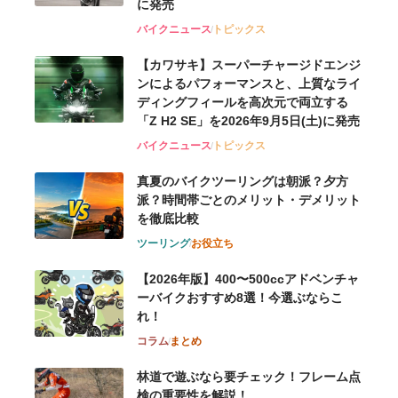
に発売
バイクニュース
トピックス
【カワサキ】スーパーチャージドエンジ
ンによるパフォーマンスと、上質なライ
ディングフィールを高次元で両立する
「Z H2 SE」を2026年9月5日(土)に発売
バイクニュース
トピックス
真夏のバイクツーリングは朝派？夕方
派？時間帯ごとのメリット・デメリット
を徹底比較
ツーリング
お役立ち
【2026年版】400〜500ccアドベンチャ
ーバイクおすすめ8選！今選ぶならこ
れ！
コラム
まとめ
林道で遊ぶなら要チェック！フレーム点
検の重要性を解説！