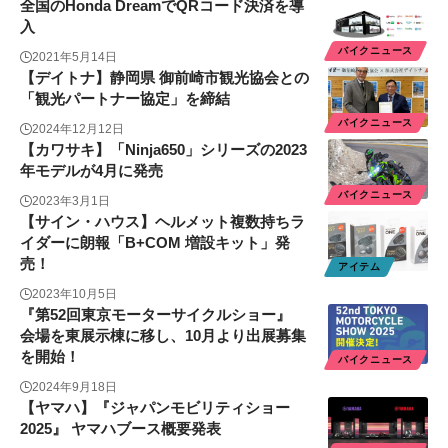
全国のHonda DreamでQRコード決済を導
入
バイクニュース
2021年5月14日
【デイトナ】静岡県 御前崎市観光協会との
「観光パートナー協定」を締結
バイクニュース
2024年12月12日
【カワサキ】「Ninja650」シリーズの2023
年モデルが4月に発売
バイクニュース
2023年3月1日
【サイン・ハウス】ヘルメット複数持ちラ
イダーに朗報「B+COM 増設キット」発
売！
アイテム
2023年10月5日
『第52回東京モーターサイクルショー』
会場を東展示棟に移し、10月より出展募集
を開始！
バイクニュース
2024年9月18日
【ヤマハ】『ジャパンモビリティショー
2025』 ヤマハブース概要発表