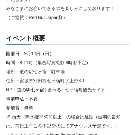
みなさまにお会いできるのを楽しみにしております！
（ご協賛：Red Bull Japan様）
イベント概要
開催日：9月14日（日）
時間：8-11時（集合写真撮影 9時を予定）
場所：道の駅七ヶ宿 駐車場
住所：宮城県刈田郡七ヶ宿町字上野8-1
HP：道の駅七ヶ宿 | 食べる | 七ヶ宿町観光サイト
事前申込：不要
参加費：無料
※ 雨天（降水確率50％以上）の場合は延期（延期の告知
は、前日正午ごろ下記SNSにてアナウンス予定です。）
・X（ツイッター）：
https://x.com/ktm_japan