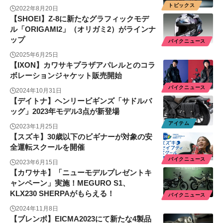
トピックス
2022年8月20日
【SHOEI】Z-8に新たなグラフィックモデ
ル「ORIGAMI2」（オリガミ2）がラインナ
ップ
バイクニュース
2025年6月25日
【IXON】カワサキプラザアパレルとのコラ
ボレーションジャケット販売開始
バイクニュース
2024年10月31日
【デイトナ】ヘンリービギンズ「サドルバ
ッグ」2023年モデル3点が新登場
アイテム
2023年1月25日
【スズキ】30歳以下のビギナーが対象の安
全運転スクールを開催
バイクニュース
2023年6月15日
【カワサキ】「ニューモデルプレゼントキ
ャンペーン」実施！MEGURO S1、
KLX230 SHERPAがもらえる！
バイクニュース
2024年11月8日
【ブレンボ】EICMA2023にて新たな4製品