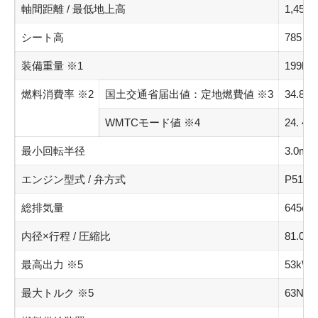
軸間距離 / 最低地上高
1,450
シート高
785【
装備重量 ※1
199kg
燃料消費率 ※2
国土交通省届出値：定地燃費値 ※3
34.8
WMTCモード値 ※4
24. 
最小回転半径
3.0m
エンジン型式 / 弁方式
P511
総排気量
645cm
内径×行程 / 圧縮比
81.0mm
最高出力 ※5
53kW〈
最大トルク ※5
63N・m