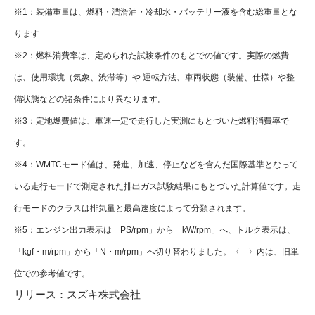
※1：装備重量は、燃料・潤滑油・冷却水・バッテリー液を含む総重量とな
ります
※2：燃料消費率は、定められた試験条件のもとでの値です。実際の燃費
は、使用環境（気象、渋滞等）や 運転方法、車両状態（装備、仕様）や整
備状態などの
諸条件により異なります。
※3：定地燃費値は、車速一定で走行した実測にもとづいた燃料消費率で
す。
※4：WMTCモード値は、発進、加速、停止などを含んだ国際基準となって
いる走行モードで測定された排出ガス試験結果にもとづいた計算値です。走
行モードの
クラスは排気量と最高速度によって分類されます。
※5：エンジン出力表示は「PS/rpm」から「kW/rpm」へ、トルク表示は、
「kgf・m/rpm」から「N・m/rpm」へ切り替わりました。〈 〉内は、旧単
位での参考値です。
リリース：
スズキ株式会社