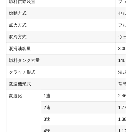
燃料供給装置
フュー
始動方式
セルフ
点火方式
フルト
潤滑方式
ウェッ
潤滑油容量
3.0L
燃料タンク容量
14L
クラッチ形式
湿式多
変速機形式
常時噛
変速比
1速
2.461
2速
1.777
3速
1.38
4速
1.125