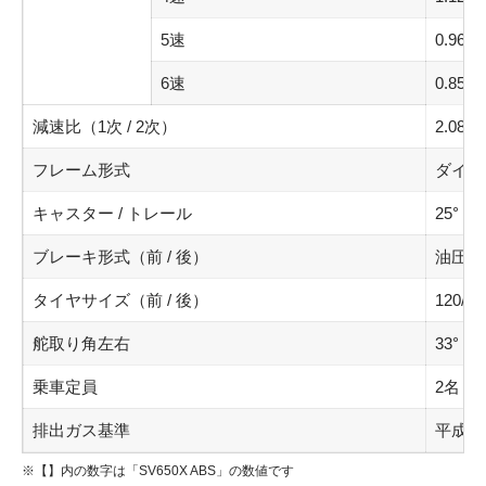
5速
0.961
6速
0.851
減速比（1次 / 2次）
2.088 /
フレーム形式
ダイヤ
キャスター / トレール
25° / 
ブレーキ形式（前 / 後）
油圧式
タイヤサイズ（前 / 後）
120/7
舵取り角左右
33°
乗車定員
2名
排出ガス基準
平成3
※【】内の数字は「SV650X ABS」の数値です