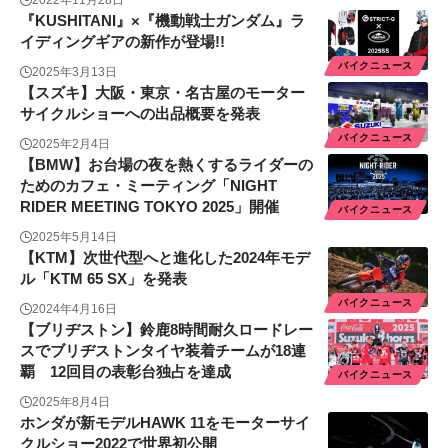
『KUSHITANI』×『機動戦士ガンダム』ラ
イディングギアの新作が登場!!
バイクニュース
2025年3月13日
【スズキ】大阪・東京・名古屋のモーター
サイクルショーへの出品概要を発表
バイクニュース
2025年2月4日
【BMW】お台場の夜を熱くするライダーの
ためのカフェ・ミーティング「NIGHT
RIDER MEETING TOKYO 2025」開催
バイクニュース
2025年5月14日
【KTM】次世代型へと進化した2024年モデ
ル「KTM 65 SX」を発表
バイクニュース
2024年4月16日
【ブリヂストン】鈴鹿8時間耐久ロードレー
スでブリヂストンタイヤ装着チームが18連
覇 12回目の表彰台独占を達成
バイクニュース
2025年8月4日
ホンダが新モデルHAWK 11をモーターサイ
クルショー2022で世界初公開