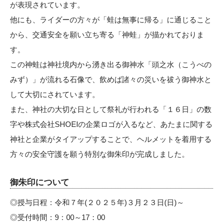
が表現されています。
他にも、ライダーの方々が「蛙は無事に帰る」に通じること
から、交通安全を願い立ち寄る「神蛙」が描かれておりま
す。
この神蛙は神社境内から湧き出る御神水「頭之水（こうべの
みず）」が流れる石像で、飲めば諸々の災いを祓う御神水と
して大切にされています。
また、神社の大切な日として祭礼が行われる「１６日」の数
字や株式会社SHOEIの企業ロゴが入るなど、あたまに関する
神社と企業がタイアップすることで、ヘルメットを着用する
方々の安全守護を願う特別な御朱印が完成しました。
御朱印について
◎授与日程：令和７年(２０２５年)３月２３日(日)～
◎受付時間：9：00～17：00