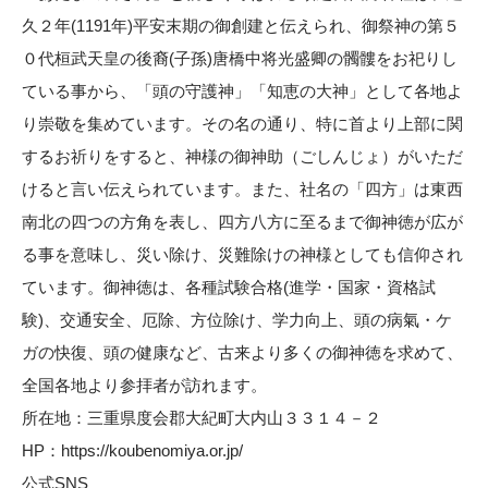
久２年(1191年)平安末期の御創建と伝えられ、御祭神の第５
０代桓武天皇の後裔(子孫)唐橋中将光盛卿の髑髏をお祀りし
ている事から、「頭の守護神」「知恵の大神」として各地よ
り崇敬を集めています。その名の通り、特に首より上部に関
するお祈りをすると、神様の御神助（ごしんじょ）がいただ
けると言い伝えられています。また、社名の「四方」は東西
南北の四つの方角を表し、四方八方に至るまで御神徳が広が
る事を意味し、災い除け、災難除けの神様としても信仰され
ています。御神徳は、各種試験合格(進学・国家・資格試
験)、交通安全、厄除、方位除け、学力向上、頭の病氣・ケ
ガの快復、頭の健康など、古来より多くの御神徳を求めて、
全国各地より参拝者が訪れます。
所在地：三重県度会郡大紀町大内山３３１４－２
HP：
https://koubenomiya.or.jp/
公式SNS