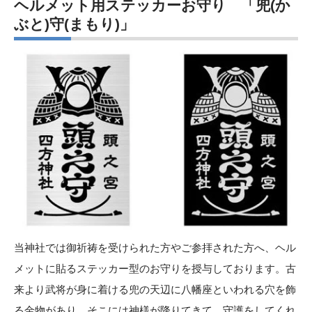
ヘルメット用ステッカーお守り 「兜(か
ぶと)守(まもり)」
当神社では御祈祷を受けられた方やご参拝された方へ、ヘル
メットに貼るステッカー型のお守りを授与しております。古
来より武将が身に着ける兜の天辺に八幡座といわれる穴を飾
る金物があり、そこには神様が降りてきて、守護をしてくれ