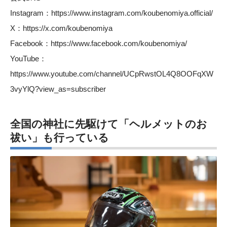
Instagram：
https://www.instagram.com/koubenomiya.official/
X：
https://x.com/koubenomiya
Facebook：
https://www.facebook.com/koubenomiya/
YouTube：
https://www.youtube.com/channel/UCpRwstOL4Q8OOFqXW
3vyYlQ?view_as=subscriber
全国の神社に先駆けて「ヘルメットのお
祓い」も行っている