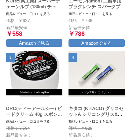
KURE(呉工業) スーパーチ
エーモン(amon) 二輪車用
ェーンルブ (180ml) チェー
プラグレンチ スパークプラ
ン専用プレミアム潤滑剤 [
グレンチ バイク用
商品レビュー・口コミを見る
商品レビュー・口コミを見る
品番 ] 1068 [HTRC2.1]
(16mm・18mm・21mmに
価格 : ￥627
価格 : ￥786
対応) 収納袋付 8844
新品最安値 :
新品最安値 :
￥558
￥786
Amazonで見る
Amazonで見る
Arborist Merchandising Root
バイク工具・メンテナンス
DRC(ディーアールシー) ビ
キタコ (KITACO) グリスセ
ードクリーム 40g スポンジ
ットA シリコングリス&ブ
付属
レーキバッドグリス 各1本
商品レビュー・口コミを見る
商品レビュー・口コミを見る
AZ969-001
価格 : ￥594
価格 : ￥825
新品最安値 :
新品最安値 :