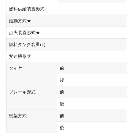
燃料供給装置形式
始動方式★
点火装置形式★
燃料タンク容量(L)
変速機形式
タイヤ
前
後
ブレーキ形式
前
後
懸架方式
前
後