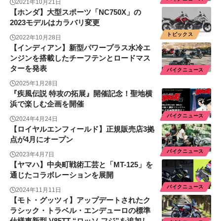
2021年10月21日
【ホンダ】大型スポーツ「NC750X」の
2023モデルはカラバリ変更
トピックス
2022年10月28日
【インディアン】新型パワープラス水冷エ
ンジンを搭載したチーフテンとロードマス
ターを発表
バイクニュース
2025年1月28日
『疾風伝説 特攻の拓展』開催記念！聖地横
浜で楽しむ企画を開催
バイクニュース
2024年4月24日
【ロイヤルエンフィールド】正規販売店3拠
点が4月にオープン
バイクニュース
2023年4月7日
【ヤマハ】中央町戦術工芸と「MT-125」を
通じたコラボレーションを展開
バイクニュース
2024年11月11日
【モト・グッツィ】アップデートされたク
ラシック・トラベル・エンデューロの標準
仕様車新型 V85TT “ロッソ フジ”を追加し