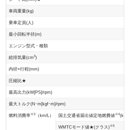
車両重量(kg)
乗車定員(人)
最小回転半径(m)
エンジン型式・種類
3
総排気量(cm
)
内径×行程(mm)
圧縮比★
最高出力(kW[PS]/rpm)
最大トルク(N･m[kgf･m]/rpm)
※3
※4
燃料消費率
（km/L）
国土交通省届出値定地燃費値
(km/
※5
WMTCモード値★(クラス)