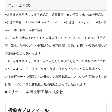
フレーム形式
■道路運送車両法による型式認定申請書数値（★の項目はHonda公表諸元）
■製造事業者／Honda Vietnam Co., Ltd. ■製造国／ベトナム ■輸入事
業者／本田技研工業株式会社
※3 燃料消費率は定められた試験条件のもとでの値です。お客様の使用環
境（気象、渋滞など）や運転方法、車両状態（装備、仕様）や整備状態など
の諸条件により異なります
※4 定地燃費値は、車速一定で走行した実測にもとづいた燃料消費率です
※5 WMTC モード値は、発進、加速、停止などを含んだ国際基準となって
いる走行モードで測定された排出ガス試験結果にもとづいた計算値です。走
行モードのクラスは排気量と最高速度によって分類されます
■リリース：
本田技研工業株式会社
投稿者プロフィール