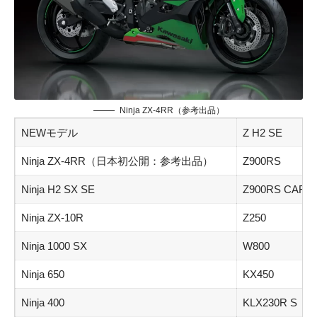
Ninja ZX-4RR（参考出品）
NEWモデル
Z H2 SE
Ninja ZX-4RR（日本初公開：参考出品）
Z900RS
Ninja H2 SX SE
Z900RS CAFE
Ninja ZX-10R
Z250
Ninja 1000 SX
W800
Ninja 650
KX450
Ninja 400
KLX230R S