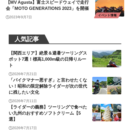
【MV Agusta】富士スピードウェイで走行
会「MOTO GENERATIONS 2023」を開催
イベント情報
2023年9月7日
人気記事
【関西エリア】絶景＆避暑ツーリングス
ポット7選！標高1,000m級の日帰りルー
ト
2026年7月21日
「バイクマナー悪すぎ」と言わせたくな
い！昭和の限定解除ライダーが次の世代
に残したい文化
2026年7月11日
【ライダーの義務】ツーリングで食べた
い九州のおすすめソフトクリーム【5
選】
2026年7月17日